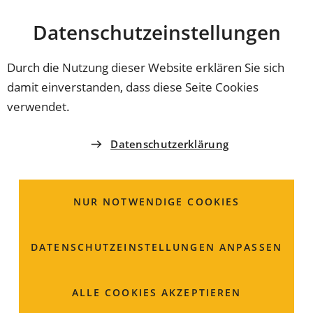
Stadt
INHALT ANSPRINGEN
Datenschutz­einstellungen
Coburg
Durch die Nutzung dieser Website erklären Sie sich
damit einverstanden, dass diese Seite Cookies
GRUNDSCHULE
verwendet.
Jean-Paul-Grundschule
Datenschutzerklärung
Coburg
NUR NOTWENDIGE COOKIES
Frau
Karina
Kräusslein-Leib
Rektorin
DATENSCHUTZ­EINSTELLUNGEN ANPASSEN
Neustadter Straße 5
96450 Coburg
ALLE COOKIES AKZEPTIEREN