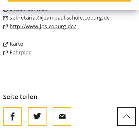
09561 89-4760
09561 89-4769
sekretariat
jean-paul-schule.coburg
de
(Öffnet
http://www.jps-coburg.de/
in
einem
(Öffnet
Karte
neuen
in
(Öffnet
Fahrplan
Tab)
einem
in
neuen
einem
Tab)
neuen
Tab)
Seite teilen