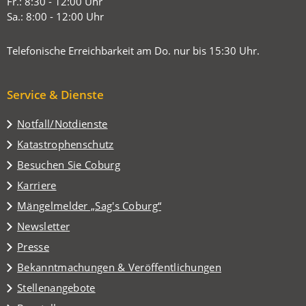
Tab)
Fr.: 8:30 - 12:00 Uhr
Sa.: 8:00 - 12:00 Uhr
Telefonische Erreichbarkeit am Do. nur bis 15:30 Uhr.
Service & Dienste
Notfall/Notdienste
Katastrophenschutz
(Öffnet
Besuchen Sie Coburg
in
Karriere
einem
(Öffnet
Mängelmelder „Sag's Coburg“
neuen
in
Tab)
Newsletter
einem
Presse
neuen
Tab)
Bekanntmachungen & Veröffentlichungen
Stellenangebote