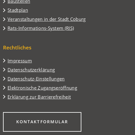
Baustellen
(Öffnet
Stadtplan
in
(Öffnet
Veranstaltungen in der Stadt Coburg
einem
in
(Öffnet
Rats-Informations-System (RIS)
neuen
einem
in
Tab)
neuen
einem
Tab)
Rechtliches
neuen
Tab)
Impressum
Datenschutzerklärung
Datenschutz-Einstellungen
Elektronische Zugangseröffnung
Erklärung zur Barrierefreiheit
(ÖFFNET
KONTAKTFORMULAR
IN
EINEM