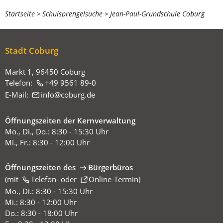
Sie
Startseite
Schulsprengelsuche
Jean-Paul-Grundschule Coburg
befinden
sich
Stadt Coburg
hier:
Markt 1, 96450 Coburg
Telefon:
+49 9561 89-0
E-Mail:
info
coburg
de
Öffnungszeiten der Kernverwaltung
Mo., Di., Do.: 8:30 - 15:30 Uhr
Mi., Fr.: 8:30 - 12:00 Uhr
Öffnungszeiten des
Bürgerbüros
(mit
(Öffnet
Telefon-
oder
Online-Termin
)
in
Mo., Di.: 8:30 - 15:30 Uhr
einem
Mi.: 8:30 - 12:00 Uhr
neuen
Do.: 8:30 - 18:00 Uhr