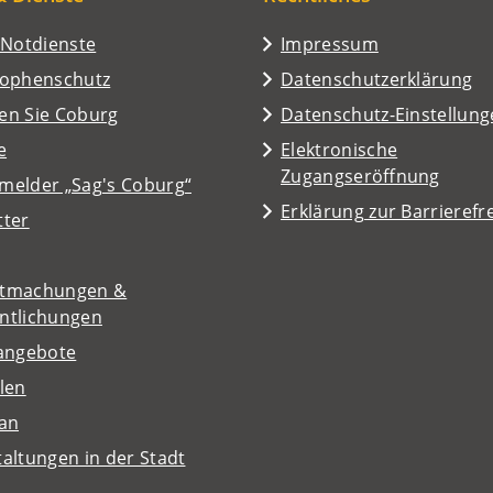
/Notdienste
Impressum
rophenschutz
Datenschutzerklärung
en Sie Coburg
Datenschutz-Einstellun
e
Elektronische
Zugangseröffnung
melder „Sag's Coburg“
Erklärung zur Barrierefre
tter
tmachungen &
entlichungen
nangebote
len
lan
altungen in der Stadt