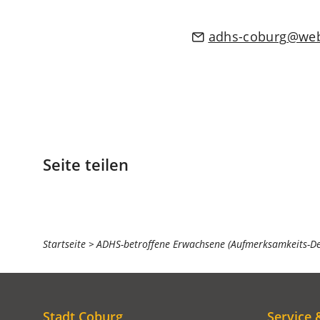
adhs-coburg
we
Seite teilen
Sie
Startseite
ADHS-betroffene Erwachsene (Aufmerksamkeits-Def
befinden
sich
hier:
Stadt Coburg
Service 