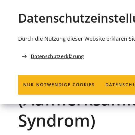
Stadt
INHALT ANSPRINGEN
Datenschutz­einstel
Coburg
Durch die Nutzung dieser Website erklären Si
Datenschutzerklärung
SELBSTHILFEGRUPPE
ADHS-betroff
NUR NOTWENDIGE COOKIES
DATENSCHU
(Aufmerksamkei
Syndrom)