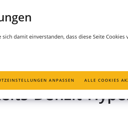
lungen
e sich damit einverstanden, dass diese Seite Cookies
ene Erwachsene
TZ­EINSTELLUNGEN ANPASSEN
ALLE COOKIES AK
ts-Defizit-Hyper