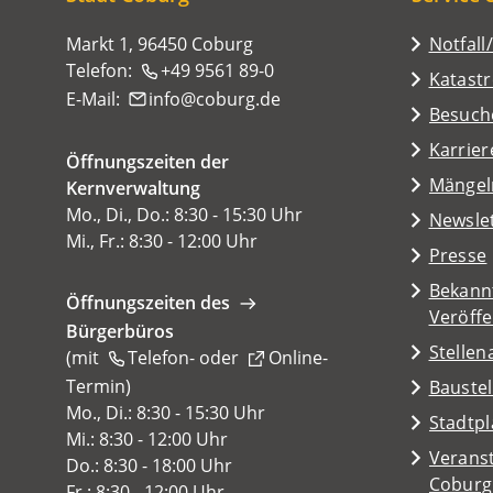
Markt 1, 96450 Coburg
Notfall
Telefon:
+49 9561 89-0
Katast
E-Mail:
info
coburg
de
(Öffnet
Besuch
in
Karrier
Öffnungszeiten der
einem
(Öffnet
Mängel
Kernverwaltung
neuen
in
Mo., Di., Do.: 8:30 - 15:30 Uhr
Tab)
Newsle
einem
Mi., Fr.: 8:30 - 12:00 Uhr
Presse
neuen
Tab)
Bekann
Öffnungszeiten des
Veröff
Bürgerbüros
Stelle
(mit
Telefon-
oder
Online-
Termin
(Öffnet
)
Baustel
in
Mo., Di.: 8:30 - 15:30 Uhr
(Öffnet
Stadtp
einem
Mi.: 8:30 - 12:00 Uhr
in
Veranst
neuen
Do.: 8:30 - 18:00 Uhr
einem
(Öffnet
Coburg
Tab)
Fr.: 8:30 - 12:00 Uhr