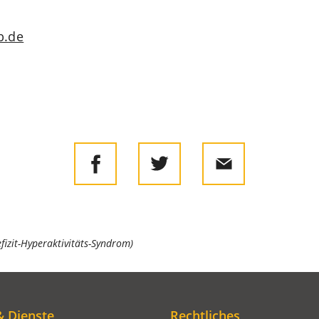
b
de
izit-Hyperaktivitäts-Syndrom)
& Dienste
Rechtliches