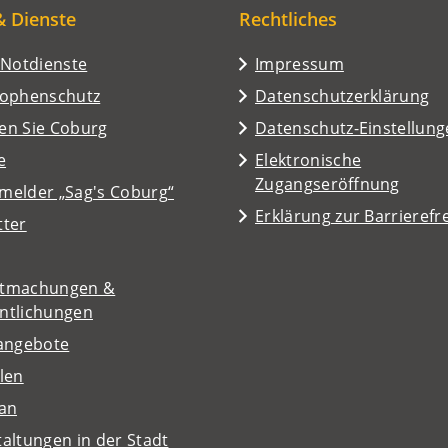
& Dienste
Rechtliches
/Notdienste
Impressum
rophenschutz
Datenschutzerklärung
en Sie Coburg
Datenschutz-Einstellun
e
Elektronische
Zugangseröffnung
melder „Sag's Coburg“
Erklärung zur Barrierefre
tter
tmachungen &
entlichungen
nangebote
len
lan
altungen in der Stadt