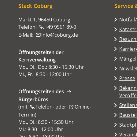
hier:
Stadt Coburg
Service 
Markt 1, 96450 Coburg
Notfall
Telefon:
+49 9561 89-0
Katast
E-Mail:
info
coburg
de
(Öffnet
Besuch
in
Karrier
Öffnungszeiten der
einem
(Öffnet
Mängel
Kernverwaltung
neuen
in
Mo., Di., Do.: 8:30 - 15:30 Uhr
Tab)
Newsle
einem
Mi., Fr.: 8:30 - 12:00 Uhr
Presse
neuen
Tab)
Bekann
Öffnungszeiten des
Veröff
Bürgerbüros
Stelle
(mit
Telefon-
oder
Online-
Termin
(Öffnet
)
Baustel
in
Mo., Di.: 8:30 - 15:30 Uhr
(Öffnet
Stadtp
einem
Mi.: 8:30 - 12:00 Uhr
in
Veranst
neuen
Do.: 8:30 - 18:00 Uhr