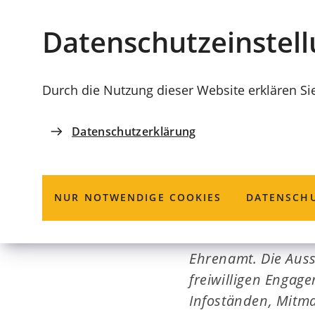
Stadt
INHALT ANSPRINGEN
Datenschutz­einstel
Coburg
Durch die Nutzung dieser Website erklären Si
Datenschutzerklärung
ZUKUNFTSRAUM COBURG
„Was wäre Cob
NUR NOTWENDIGE COOKIES
DATENSCHU
Vom 11. bis 16. Ma
Ehrenamt. Die Auss
freiwilligen Engag
Infoständen, Mitm