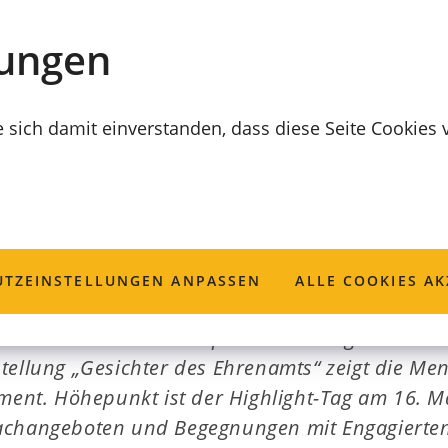
lungen
e sich damit einverstanden, dass diese Seite Cookies
urg ohne euch?“
TZ­EINSTELLUNGEN ANPASSEN
ALLE COOKIES AK
i 2026 wird der Albertsplatz in Coburg zur Bühn
tellung „Gesichter des Ehrenamts“ zeigt die Me
ement. Höhepunkt ist der Highlight-Tag am 16. M
achangeboten und Begegnungen mit Engagierte