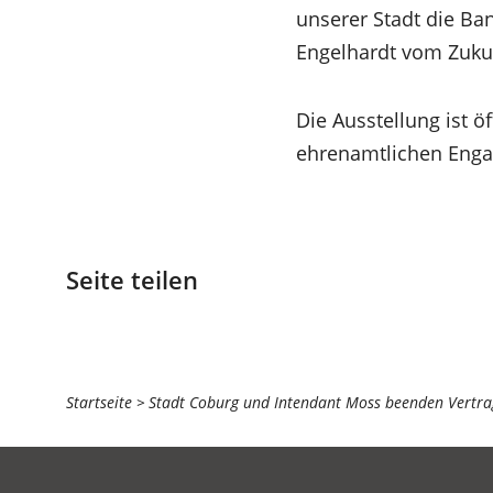
unserer Stadt die Ba
Engelhardt vom Zukun
Die Ausstellung ist ö
ehrenamtlichen Enga
Seite teilen
Sie
Startseite
Stadt Coburg und Intendant Moss beenden Vertra
befinden
sich