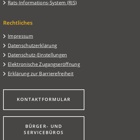
in
(Öffnet
Rats-Informations-System (RIS)
neuen
einem
in
Tab)
neuen
einem
Tab)
Rechtliches
neuen
Tab)
Impressum
Datenschutzerklärung
Datenschutz-Einstellungen
Elektronische Zugangseröffnung
Erklärung zur Barrierefreiheit
(ÖFFNET
KONTAKTFORMULAR
IN
EINEM
NEUEN
TAB)
BÜRGER- UND
(ÖFFNET
SERVICEBÜROS
IN