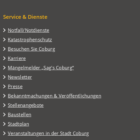
Service & Dienste
Notfall/Notdienste
Katastrophenschutz
(Öffnet
Besuchen Sie Coburg
in
Karriere
einem
(Öffnet
Mängelmelder „Sag's Coburg“
neuen
in
Tab)
Newsletter
einem
Presse
neuen
Tab)
Bekanntmachungen & Veröffentlichungen
Stellenangebote
Baustellen
(Öffnet
Stadtplan
in
(Öffnet
Veranstaltungen in der Stadt Coburg
einem