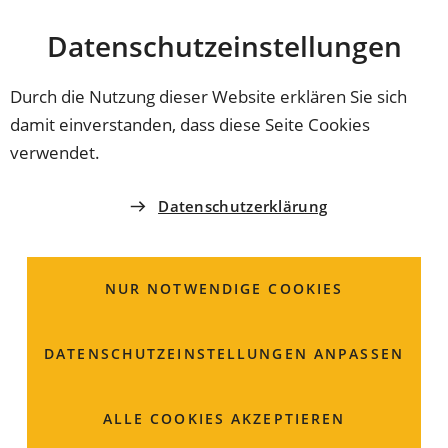
Stadt
INHALT ANSPRINGEN
Datenschutz­einstellungen
Coburg
Durch die Nutzung dieser Website erklären Sie sich
damit einverstanden, dass diese Seite Cookies
KINDERHAUS LUTHERSCHULE
verwendet.
Kleine Hände, große
Datenschutzerklärung
Herzen
NUR NOTWENDIGE COOKIES
Das Kinderhaus der Stadt Coburg beteiligt sich erneut
am Weihnachtspäckchenkonvoi der Deutschen
Serviceclubs Round Table & Ladies' Circle. Die Kinder
DATENSCHUTZ­EINSTELLUNGEN ANPASSEN
sammeln liebevoll Geschenke für Osteuropa und
erleben dabei die Freude des Teilens und Schenkens.
ALLE COOKIES AKZEPTIEREN