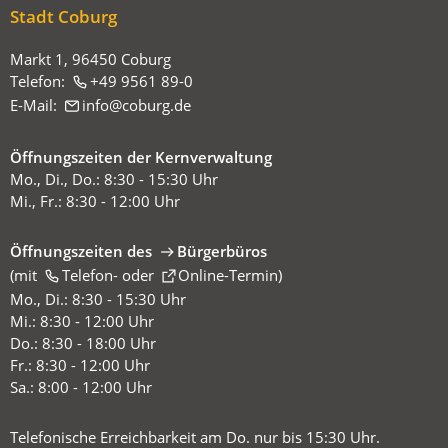
sich
Stadt Coburg
hier:
Markt 1, 96450 Coburg
Telefon:
+49 9561 89-0
E-Mail:
info
coburg
de
Öffnungszeiten der Kernverwaltung
Mo., Di., Do.: 8:30 - 15:30 Uhr
Mi., Fr.: 8:30 - 12:00 Uhr
Öffnungszeiten des
Bürgerbüros
(mit
(Öffnet
Telefon-
oder
Online-Termin
)
in
Mo., Di.: 8:30 - 15:30 Uhr
einem
Mi.: 8:30 - 12:00 Uhr
neuen
Do.: 8:30 - 18:00 Uhr
Tab)
Fr.: 8:30 - 12:00 Uhr
Sa.: 8:00 - 12:00 Uhr
Telefonische Erreichbarkeit am Do. nur bis 15:30 Uhr.