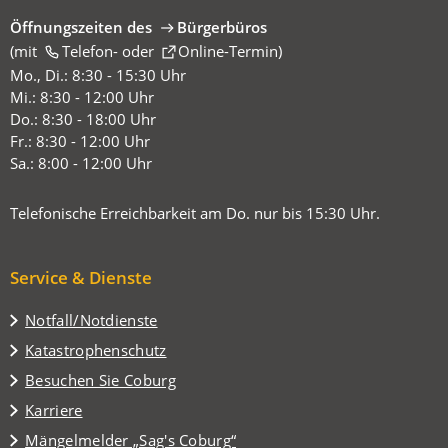
Öffnungszeiten des
Bürgerbüros
(mit
(Öffnet
Telefon-
oder
Online-Termin
)
in
Mo., Di.: 8:30 - 15:30 Uhr
einem
Mi.: 8:30 - 12:00 Uhr
neuen
Do.: 8:30 - 18:00 Uhr
Tab)
Fr.: 8:30 - 12:00 Uhr
Sa.: 8:00 - 12:00 Uhr
Telefonische Erreichbarkeit am Do. nur bis 15:30 Uhr.
Service & Dienste
Notfall/Notdienste
Katastrophenschutz
(Öffnet
Besuchen Sie Coburg
in
Karriere
einem
(Öffnet
Mängelmelder „Sag's Coburg“
neuen