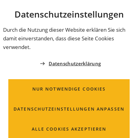
Stadt
INHALT ANSPRINGEN
Datenschutz­einstellungen
Coburg
Durch die Nutzung dieser Website erklären Sie sich
damit einverstanden, dass diese Seite Cookies
SAMBAFESTIVAL
verwendet.
Coburg ist wieder
Datenschutzerklärung
Samba City
NUR NOTWENDIGE COOKIES
Seit Donnerstag erobern Sambaklänge Coburg: Das
Sambafestival startet am Freitag, den 12. Juli.
Oberbürgermeister Dominik Sauerteig übergab den
DATENSCHUTZ­EINSTELLUNGEN ANPASSEN
symbolischen Schlüssel und freute sich, wieder
Oberbürgermeister von Sambacity zu sein.
ALLE COOKIES AKZEPTIEREN