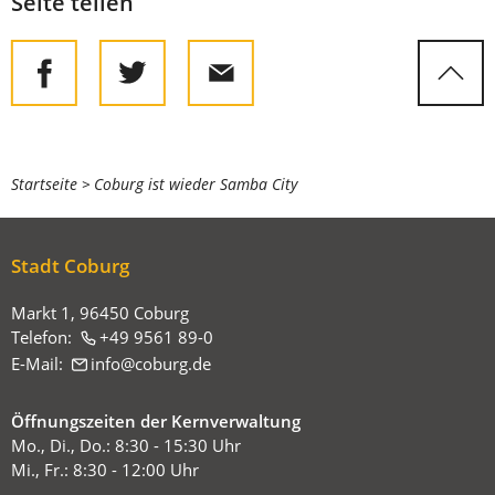
Seite teilen
Sie
Startseite
Coburg ist wieder Samba City
befinden
sich
Stadt Coburg
hier:
Markt 1, 96450 Coburg
Telefon:
+49 9561 89-0
E-Mail:
info
coburg
de
Öffnungszeiten der Kernverwaltung
Mo., Di., Do.: 8:30 - 15:30 Uhr
Mi., Fr.: 8:30 - 12:00 Uhr