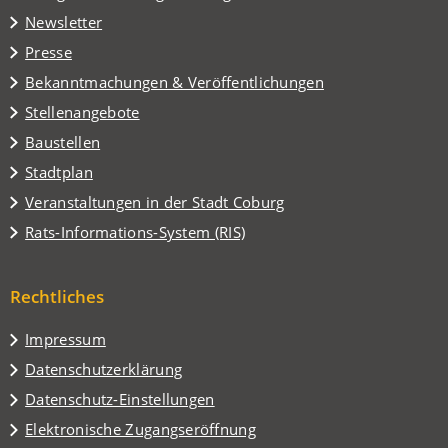
in
Tab)
Newsletter
einem
Presse
neuen
Tab)
Bekanntmachungen & Veröffentlichungen
Stellenangebote
Baustellen
(Öffnet
Stadtplan
in
(Öffnet
Veranstaltungen in der Stadt Coburg
einem
in
(Öffnet
Rats-Informations-System (RIS)
neuen
einem
in
Tab)
neuen
einem
Tab)
Rechtliches
neuen
Tab)
Impressum
Datenschutzerklärung
Datenschutz-Einstellungen
Elektronische Zugangseröffnung