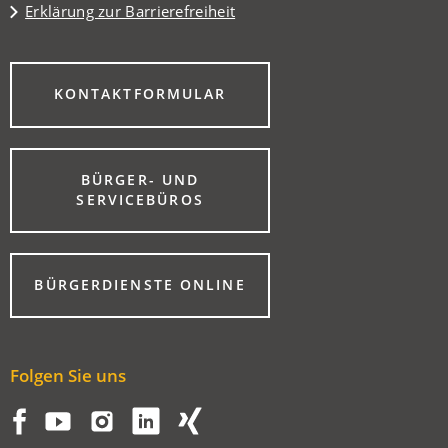
Erklärung zur Barrierefreiheit
(ÖFFNET
KONTAKTFORMULAR
IN
EINEM
NEUEN
TAB)
BÜRGER- UND
(ÖFFNET
SERVICEBÜROS
IN
EINEM
NEUEN
TAB)
(ÖFFNET
BÜRGERDIENSTE ONLINE
IN
EINEM
NEUEN
TAB)
Folgen Sie uns