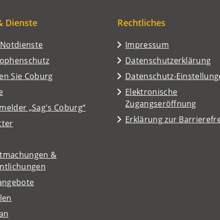
& Dienste
Rechtliches
/Notdienste
Impressum
rophenschutz
Datenschutzerklärung
en Sie Coburg
Datenschutz-Einstellun
e
Elektronische
Zugangseröffnung
melder „Sag's Coburg“
Erklärung zur Barrierefre
tter
tmachungen &
entlichungen
nangebote
len
lan