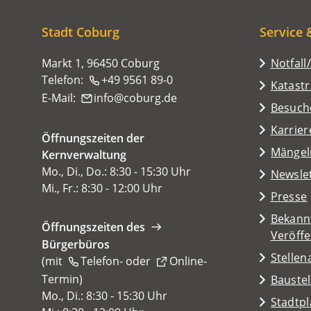
sich
hier:
Stadt Coburg
Service 
Markt 1, 96450 Coburg
Notfall
Telefon:
+49 9561 89-0
Katast
E-Mail:
info
coburg
de
(Öffnet
Besuch
in
Karrier
Öffnungszeiten der
einem
(Öffnet
Mängel
Kernverwaltung
neuen
in
Mo., Di., Do.: 8:30 - 15:30 Uhr
Tab)
Newsle
einem
Mi., Fr.: 8:30 - 12:00 Uhr
Presse
neuen
Tab)
Bekann
Öffnungszeiten des
Veröff
Bürgerbüros
Stelle
(mit
Telefon-
oder
Online-
Termin
(Öffnet
)
Baustel
in
Mo., Di.: 8:30 - 15:30 Uhr
(Öffnet
Stadtp