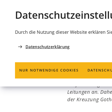
Stadt
INHALT ANSPRINGEN
Datenschutz­einstel
Coburg
Durch die Nutzung dieser Website erklären Si
Datenschutzerklärung
BAUSTELLE
Judenberg
NUR NOTWENDIGE COOKIES
DATENSCHU
Am Judenberg steh
Leitungen an. Dahe
der Kreuzung Gothae