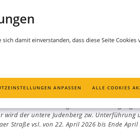
lungen
e sich damit einverstanden, dass diese Seite Cookies
TZ­EINSTELLUNGEN ANPASSEN
ALLE COOKIES AK
en zahlreiche Sanierungen und Neuverlegungen
r wird der untere Judenberg zw. Unterführung u
r Straße vsl. von 22. April 2026 bis Ende April 