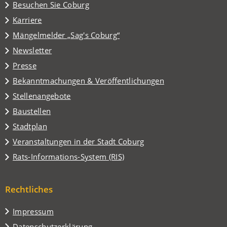
(Öffnet
Besuchen Sie Coburg
in
Karriere
einem
(Öffnet
Mängelmelder „Sag's Coburg“
neuen
in
Tab)
Newsletter
einem
Presse
neuen
Tab)
Bekanntmachungen & Veröffentlichungen
Stellenangebote
Baustellen
(Öffnet
Stadtplan
in
(Öffnet
Veranstaltungen in der Stadt Coburg
einem
in
(Öffnet
Rats-Informations-System (RIS)
neuen
einem
in
Tab)
neuen
einem
Tab)
Rechtliches
neuen
Tab)
Impressum
Datenschutzerklärung