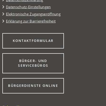
Datenschutz-Einstellungen
Elektronische Zugangseröffnung
Erklärung zur Barrierefreiheit
(ÖFFNET
KONTAKTFORMULAR
IN
EINEM
NEUEN
TAB)
BÜRGER- UND
(ÖFFNET
SERVICEBÜROS
IN
EINEM
NEUEN
TAB)
(ÖFFNET
BÜRGERDIENSTE ONLINE
IN
EINEM
NEUEN
TAB)