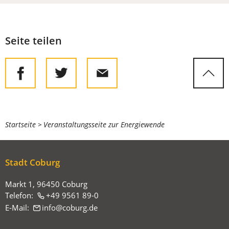
Seite teilen
Sie
Startseite
Veranstaltungsseite zur Energiewende
befinden
sich
Stadt Coburg
hier:
Markt 1, 96450 Coburg
Telefon:
+49 9561 89-0
E-Mail:
info
coburg
de