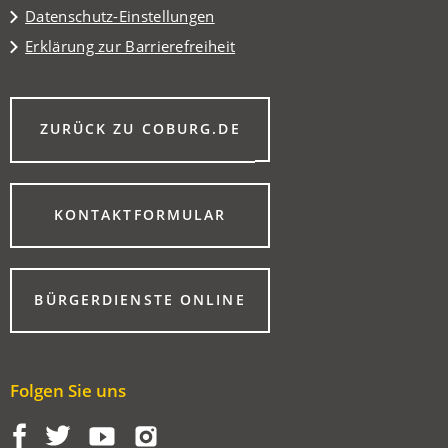
Datenschutz-Einstellungen
Erklärung zur Barrierefreiheit
(ÖFFNET
ZURÜCK ZU COBURG.DE
IN
EINEM
NEUEN
TAB)
(ÖFFNET
KONTAKTFORMULAR
IN
EINEM
NEUEN
TAB)
(ÖFFNET
BÜRGERDIENSTE ONLINE
IN
EINEM
NEUEN
TAB)
Folgen Sie uns