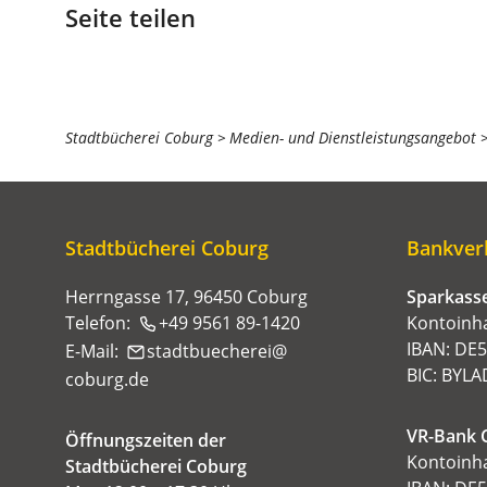
Seite teilen
Sie
Stadtbücherei Coburg
Medien- und Dienstleistungsangebot
befinden
sich
hier:
Stadtbücherei Coburg
Bankver
Herrngasse 17, 96450 Coburg
Sparkasse
Telefon:
+49 9561 89-1420
Kontoinha
IBAN: DE
E-Mail:
stadtbuecherei
BIC: BYL
coburg
de
VR-Bank 
Öffnungszeiten der
Kontoinha
Stadtbücherei Coburg