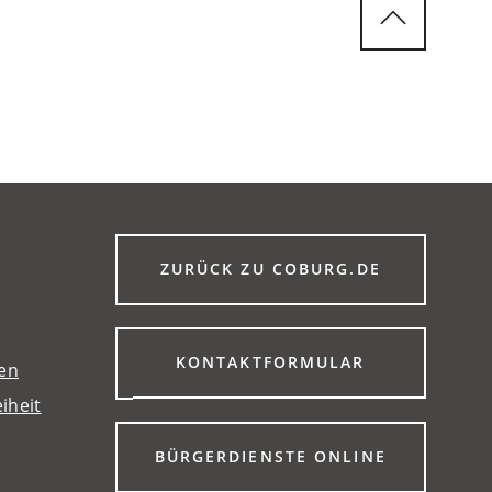
(ÖFFNET
ZURÜCK ZU COBURG.DE
IN
EINEM
NEUEN
TAB)
(ÖFFNET
KONTAKTFORMULAR
gen
IN
iheit
EINEM
NEUEN
TAB)
(ÖFFNET
BÜRGERDIENSTE ONLINE
IN