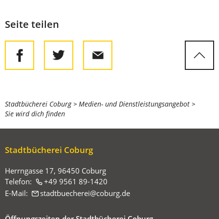
Seite teilen
Sie
Stadtbücherei Coburg
Medien- und Dienstleistungsangebot
Sie wird dich finden
befinden
sich
hier:
Stadtbücherei Coburg
Herrngasse 17, 96450 Coburg
Telefon:
+49 9561 89-1420
E-Mail:
stadtbuecherei
coburg
de
Öffnungszeiten der Stadtbücherei Coburg