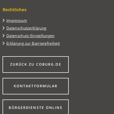
Rechtliches
Impressum
Datenschutzerklärung
Datenschutz-Einstellungen
Erklärung zur Barrierefreiheit
(ÖFFNET
ZURÜCK ZU COBURG.DE
IN
EINEM
NEUEN
TAB)
(ÖFFNET
KONTAKTFORMULAR
IN
EINEM
NEUEN
TAB)
(ÖFFNET
BÜRGERDIENSTE ONLINE
IN