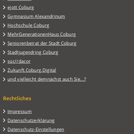
neuen
in
Tab)
(Öffnet
ejott Coburg
einem
in
(Öffnet
Gymnasium Alexandrinum
neuen
einem
in
Tab)
(Öffnet
Hochschule Coburg
neuen
einem
in
Tab)
(Öffnet
MehrGenerationenHaus Coburg
neuen
einem
in
Tab)
Seniorenbeirat der Stadt Coburg
neuen
einem
Tab)
(Öffnet
Stadtjugendring Coburg
neuen
in
Tab)
(Öffnet
süc//dacor
einem
in
(Öffnet
Zukunft.Coburg.Digital
neuen
einem
in
Tab)
und vielleicht demnächst auch Sie...?
neuen
einem
Tab)
neuen
Tab)
Rechtliches
Impressum
Datenschutzerklärung
Datenschutz-Einstellungen