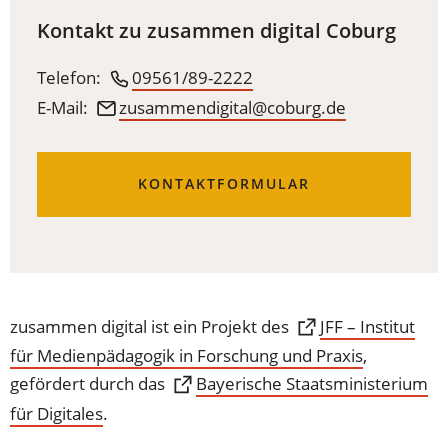
Kontakt zu zusammen digital Coburg
Telefon:
09561/89-2222
E-Mail:
zusammendigital
coburg
de
(ÖFFNET
KONTAKTFORMULAR
IN
EINEM
NEUEN
TAB)
zusammen digital ist ein Projekt des
JFF – Institut
für Medienpädagogik in Forschung und Praxis
(Öffnet
,
in
gefördert durch das
Bayerische Staatsministerium
einem
für Digitales
(Öffnet
.
neuen
in