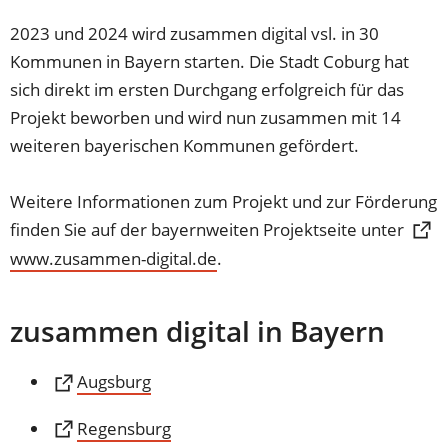
Tab)
einem
2023 und 2024 wird zusammen digital vsl. in 30
neuen
Kommunen in Bayern starten. Die Stadt Coburg hat
Tab)
sich direkt im ersten Durchgang erfolgreich für das
Projekt beworben und wird nun zusammen mit 14
weiteren bayerischen Kommunen gefördert.
Weitere Informationen zum Projekt und zur Förderung
finden Sie auf der bayernweiten Projektseite unter
www.zusammen-digital.de
(Öffnet
.
in
einem
zusammen digital in Bayern
neuen
Tab)
(Öffnet
Augsburg
in
(Öffnet
Regensburg
einem