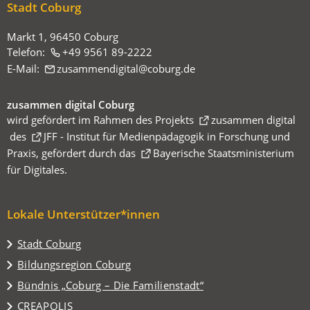
sich
Stadt Coburg
hier:
Markt 1, 96450 Coburg
Telefon:
+49 9561 89-2222
E-Mail:
zusammendigital
coburg
de
zusammen digital Coburg
wird gefördert im Rahmen des Projekts
zusammen digital
(Öffnet
des
JFF - Institut für Medienpädagogik in Forschung und
in
Praxis
(Öffnet
, gefördert durch das
Bayerische Staatsministerium
einem
in
für Digitales
(Öffnet
.
neuen
einem
in
Tab)
neuen
einem
Lokale Unterstützer*innen
Tab)
neuen
Tab)
(Öffnet
Stadt Coburg
in
(Öffnet
Bildungsregion Coburg
einem
in
Bündnis „Coburg – Die Familienstadt“
neuen
einem
Tab)
(Öffnet
CREAPOLIS