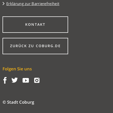
Erklärung zur Barrierefreiheit
(ÖFFNET
KONTAKT
IN
EINEM
NEUEN
TAB)
(ÖFFNET
ZURÜCK ZU COBURG.DE
IN
EINEM
NEUEN
TAB)
Folgen Sie uns
© Stadt Coburg