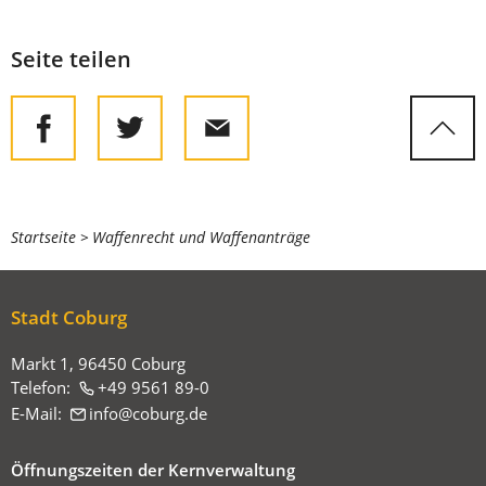
Seite teilen
Sie
Startseite
Waffenrecht und Waffenanträge
befinden
sich
Stadt Coburg
hier:
Markt 1, 96450 Coburg
Telefon:
+49 9561 89-0
E-Mail:
info
coburg
de
Öffnungszeiten der Kernverwaltung