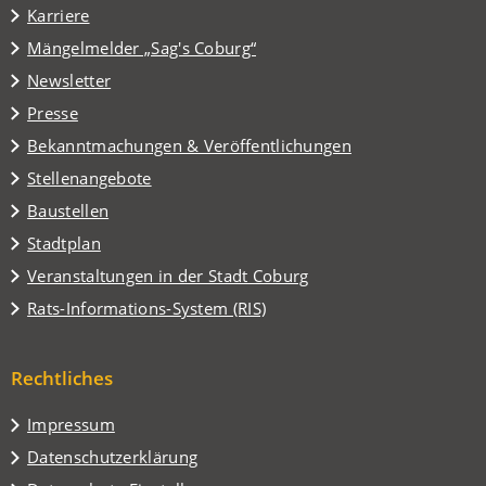
in
Karriere
einem
(Öffnet
Mängelmelder „Sag's Coburg“
neuen
in
Tab)
Newsletter
einem
Presse
neuen
Tab)
Bekanntmachungen & Veröffentlichungen
Stellenangebote
Baustellen
(Öffnet
Stadtplan
in
(Öffnet
Veranstaltungen in der Stadt Coburg
einem
in
(Öffnet
Rats-Informations-System (RIS)
neuen
einem
in
Tab)
neuen
einem
Tab)
Rechtliches
neuen
Tab)
Impressum
Datenschutzerklärung