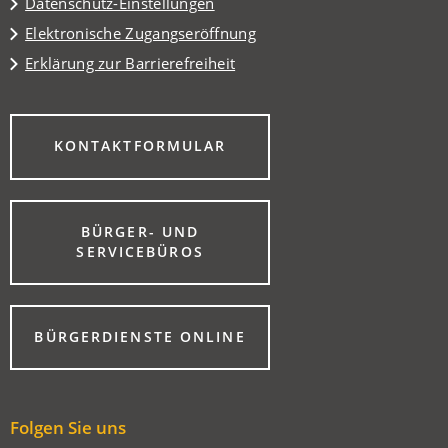
Datenschutz-Einstellungen
Elektronische Zugangseröffnung
Erklärung zur Barrierefreiheit
(ÖFFNET
KONTAKTFORMULAR
IN
EINEM
NEUEN
TAB)
BÜRGER- UND
(ÖFFNET
SERVICEBÜROS
IN
EINEM
NEUEN
TAB)
(ÖFFNET
BÜRGERDIENSTE ONLINE
IN
EINEM
NEUEN
TAB)
Folgen Sie uns