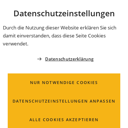
Stadt
INHALT ANSPRINGEN
Datenschutz­einstellungen
Coburg
Durch die Nutzung dieser Website erklären Sie sich
damit einverstanden, dass diese Seite Cookies
STADT COBURG
verwendet.
Online Waffenanträge
Datenschutzerklärung
Das Ordnungsamt der Stadt Coburg bietet Ihnen die
Möglichkeit Waffenanträge online zu stellen.
NUR NOTWENDIGE COOKIES
Nutzen Sie unseren online Service, um Ihre Anträge
DATENSCHUTZ­EINSTELLUNGEN ANPASSEN
schnell, einfach und ortsunabhängig einzureichen.
Durch die Online-Antragstellung sparen Sie Zeit,
ALLE COOKIES AKZEPTIEREN
vermeiden Wartezeiten und erhalten eine schnelle