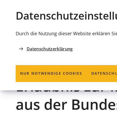
Stadt
INHALT ANSPRINGEN
Datenschutz­einstel
Coburg
Durch die Nutzung dieser Website erklären Si
Datenschutzerklärung
STADT COBURG
Waffen und Mu
NUR NOTWENDIGE COOKIES
DATENSCHU
Erlaubnis zur 
aus der Bunde