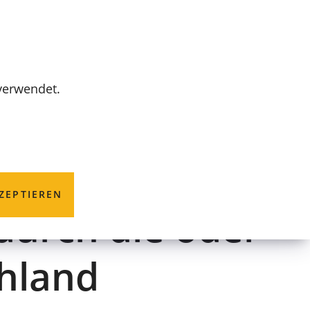
MENÜ
 verwendet.
ung einer
ZEPTIEREN
durch die oder
hland