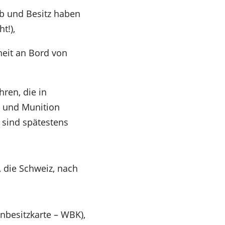
b und Besitz haben
t!),
heit an Bord von
ren, die in
n und Munition
sind spätestens
 die Schweiz, nach
nbesitzkarte – WBK),