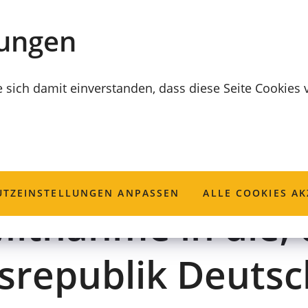
lungen
e sich damit einverstanden, dass diese Seite Cookies
nition; Beantrag
TZ­EINSTELLUNGEN ANPASSEN
ALLE COOKIES AK
Mitnahme in die, 
srepublik Deutsc