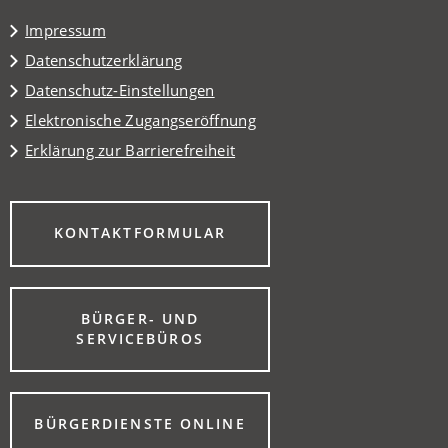
Tab)
Impressum
Datenschutzerklärung
Datenschutz-Einstellungen
Elektronische Zugangseröffnung
Erklärung zur Barrierefreiheit
(ÖFFNET
KONTAKTFORMULAR
IN
EINEM
NEUEN
TAB)
BÜRGER- UND
(ÖFFNET
SERVICEBÜROS
IN
EINEM
NEUEN
TAB)
(ÖFFNET
BÜRGERDIENSTE ONLINE
IN