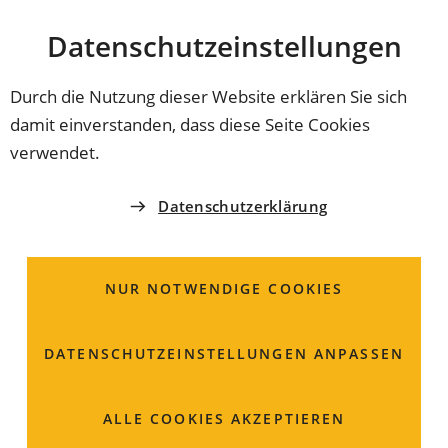
Stadt
INHALT ANSPRINGEN
Datenschutz­einstellungen
Coburg
Durch die Nutzung dieser Website erklären Sie sich
damit einverstanden, dass diese Seite Cookies
STADT COBURG
verwendet.
Freiwillige Feuerwehr;
Datenschutzerklärung
Feuerwehrdienst
NUR NOTWENDIGE COOKIES
In Coburg kümmert sich die Freiwillige Feuerwehr mit
ihren Stadtteilwehren um die Brandbekämpfung.
DATENSCHUTZ­EINSTELLUNGEN ANPASSEN
ALLE COOKIES AKZEPTIEREN