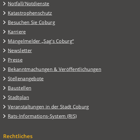
Notfall/Notdienste
Katastrophenschutz
(Öffnet
Besuchen Sie Coburg
in
Karriere
einem
(Öffnet
Mängelmelder „Sag's Coburg“
neuen
in
Tab)
Newsletter
einem
Presse
neuen
Tab)
Bekanntmachungen & Veröffentlichungen
Stellenangebote
Baustellen
(Öffnet
Stadtplan
in
(Öffnet
Veranstaltungen in der Stadt Coburg
einem
in
(Öffnet
Rats-Informations-System (RIS)
neuen
einem
in
Tab)
neuen
einem
Tab)
Rechtliches
neuen