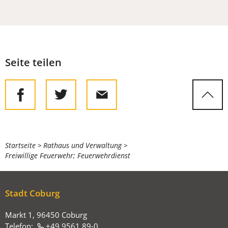
Seite teilen
Sie
Startseite
Rathaus und Verwaltung
Freiwillige Feuerwehr; Feuerwehrdienst
befinden
sich
hier:
Stadt Coburg
Markt 1, 96450 Coburg
Telefon:
+49 9561 89-0