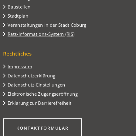
Baustellen
(Öffnet
Stadtplan
in
(Öffnet
Veranstaltungen in der Stadt Coburg
einem
in
(Öffnet
Rats-Informations-System (RIS)
neuen
einem
in
Tab)
neuen
einem
Tab)
Rechtliches
neuen
Tab)
Impressum
Datenschutzerklärung
Datenschutz-Einstellungen
Elektronische Zugangseröffnung
Erklärung zur Barrierefreiheit
(ÖFFNET
KONTAKTFORMULAR
IN