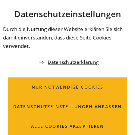
Stadt
INHALT ANSPRINGEN
Datenschutz­einstellungen
Coburg
Durch die Nutzung dieser Website erklären Sie sich
damit einverstanden, dass diese Seite Cookies
AMT FÜR SCHULEN, KULTUR UND BILDUNG
verwendet.
Heimatkundliche
Datenschutzerklärung
Schriften; Herausgabe
NUR NOTWENDIGE COOKIES
DATENSCHUTZ­EINSTELLUNGEN ANPASSEN
ALLE COOKIES AKZEPTIEREN