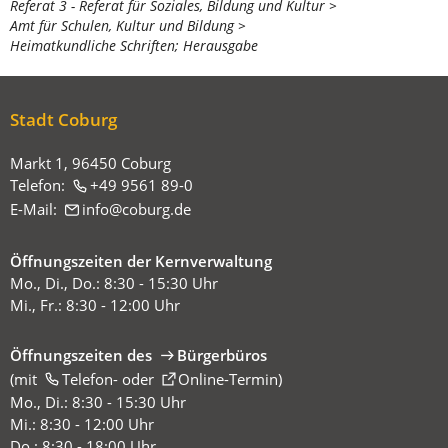
Referat 3 - Referat für Soziales, Bildung und Kultur
befinden
Amt für Schulen, Kultur und Bildung
sich
Heimatkundliche Schriften; Herausgabe
hier:
Stadt Coburg
Markt 1, 96450 Coburg
Telefon:
+49 9561 89-0
E-Mail:
info
coburg
de
Öffnungszeiten der Kernverwaltung
Mo., Di., Do.: 8:30 - 15:30 Uhr
Mi., Fr.: 8:30 - 12:00 Uhr
Öffnungszeiten des
Bürgerbüros
(mit
(Öffnet
Telefon-
oder
Online-Termin
)
in
Mo., Di.: 8:30 - 15:30 Uhr
einem
Mi.: 8:30 - 12:00 Uhr
neuen
Do.: 8:30 - 18:00 Uhr