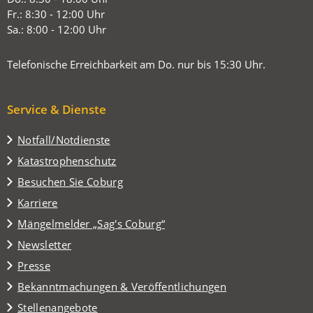
Tab)
Fr.: 8:30 - 12:00 Uhr
Sa.: 8:00 - 12:00 Uhr
Telefonische Erreichbarkeit am Do. nur bis 15:30 Uhr.
Service & Dienste
Notfall/Notdienste
Katastrophenschutz
(Öffnet
Besuchen Sie Coburg
in
Karriere
einem
(Öffnet
Mängelmelder „Sag's Coburg“
neuen
in
Tab)
Newsletter
einem
Presse
neuen
Tab)
Bekanntmachungen & Veröffentlichungen
Stellenangebote