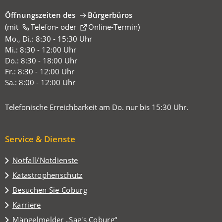
Öffnungszeiten des
Bürgerbüros
(mit
(Öffnet
Telefon-
oder
Online-Termin
)
in
Mo., Di.: 8:30 - 15:30 Uhr
einem
Mi.: 8:30 - 12:00 Uhr
neuen
Do.: 8:30 - 18:00 Uhr
Tab)
Fr.: 8:30 - 12:00 Uhr
Sa.: 8:00 - 12:00 Uhr
Telefonische Erreichbarkeit am Do. nur bis 15:30 Uhr.
Service & Dienste
Notfall/Notdienste
Katastrophenschutz
(Öffnet
Besuchen Sie Coburg
in
Karriere
einem
(Öffnet
Mängelmelder „Sag's Coburg“