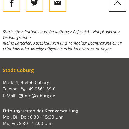
Sie
Startseite
Rathaus und Verwaltung
Referat 1 - Hauptreferat
Ordnungsamt
befinden
Kleine Lotterien, Ausspielungen und Tombolas; Beantragung einer
sich
Erlaubnis oder Anzeige allgemein erlaubter Veranstaltungen
hier:
Stadt Coburg
Markt 1, 96450 Coburg
Telefon:
+49 9561 89-0
E-Mail:
info
coburg
de
Öffnungszeiten der Kernverwaltung
Mo., Di., Do.: 8:30 - 15:30 Uhr
Mi., Fr.: 8:30 - 12:00 Uhr