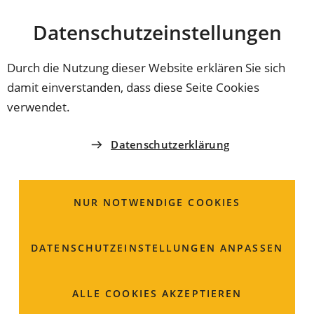
Stadt
INHALT ANSPRINGEN
Datenschutz­einstellungen
Coburg
Durch die Nutzung dieser Website erklären Sie sich
damit einverstanden, dass diese Seite Cookies
ORDNUNGSAMT
verwendet.
Kleine Lotterien,
Datenschutzerklärung
Ausspielungen und
Tombolas; Beantragung
NUR NOTWENDIGE COOKIES
einer Erlaubnis oder
DATENSCHUTZ­EINSTELLUNGEN ANPASSEN
Anzeige allgemein
erlaubter
ALLE COOKIES AKZEPTIEREN