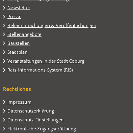
neuen
in
Tab)
Newsletter
einem
Presse
neuen
Tab)
Bekanntmachungen & Veröffentlichungen
Stellenangebote
Baustellen
(Öffnet
Stadtplan
in
(Öffnet
Veranstaltungen in der Stadt Coburg
einem
in
(Öffnet
Rats-Informations-System (RIS)
neuen
einem
in
Tab)
neuen
einem
Tab)
Rechtliches
neuen
Tab)
Impressum
Datenschutzerklärung
Datenschutz-Einstellungen
Elektronische Zugangseröffnung