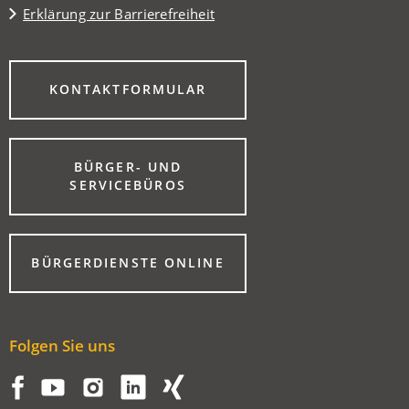
Erklärung zur Barrierefreiheit
(ÖFFNET
KONTAKTFORMULAR
IN
EINEM
NEUEN
TAB)
BÜRGER- UND
(ÖFFNET
SERVICEBÜROS
IN
EINEM
NEUEN
TAB)
(ÖFFNET
BÜRGERDIENSTE ONLINE
IN
EINEM
NEUEN
TAB)
Folgen Sie uns