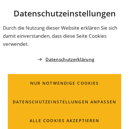
Stadt
INHALT ANSPRINGEN
Datenschutz­einstellungen
Coburg
Durch die Nutzung dieser Website erklären Sie sich
damit einverstanden, dass diese Seite Cookies
STÄDTISCHE WERKE ÜBERLANDWERKE COBURG
verwendet.
(SÜC)
Kommunale
Datenschutzerklärung
Gasversorgung; Zahlung
der
NUR NOTWENDIGE COOKIES
Benutzungsgebühren
DATENSCHUTZ­EINSTELLUNGEN ANPASSEN
ALLE COOKIES AKZEPTIEREN