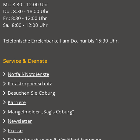
einem
Mi.: 8:30 - 12:00 Uhr
neuen
Do.: 8:30 - 18:00 Uhr
Tab)
Fr.: 8:30 - 12:00 Uhr
Sa.: 8:00 - 12:00 Uhr
Telefonische Erreichbarkeit am Do. nur bis 15:30 Uhr.
Service & Dienste
Notfall/Notdienste
Katastrophenschutz
(Öffnet
Besuchen Sie Coburg
in
Karriere
einem
(Öffnet
Mängelmelder „Sag's Coburg“
neuen
in
Tab)
Newsletter
einem
Presse
neuen
Tab)
Bekanntmachungen & Veröffentlichungen