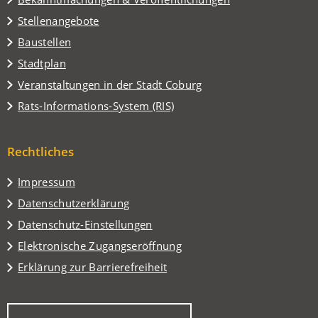
Stellenangebote
Baustellen
(Öffnet
Stadtplan
in
(Öffnet
Veranstaltungen in der Stadt Coburg
einem
in
(Öffnet
Rats-Informations-System (RIS)
neuen
einem
in
Tab)
neuen
einem
Tab)
Rechtliches
neuen
Tab)
Impressum
Datenschutzerklärung
Datenschutz-Einstellungen
Elektronische Zugangseröffnung
Erklärung zur Barrierefreiheit