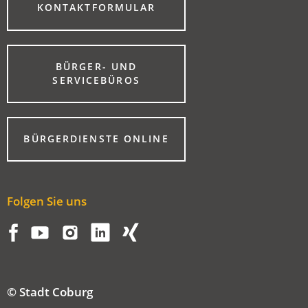
(ÖFFNET
KONTAKTFORMULAR
IN
EINEM
NEUEN
TAB)
BÜRGER- UND
(ÖFFNET
SERVICEBÜROS
IN
EINEM
NEUEN
TAB)
(ÖFFNET
BÜRGERDIENSTE ONLINE
IN
EINEM
NEUEN
TAB)
Folgen Sie uns
© Stadt Coburg