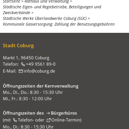
Sie
Startseite
Rathaus und Verwaltung
Städtische Eigen- und Regiebetriebe, Beteiligungen und
befinden
Zweckverbände
sich
Städtische Werke Überlandwerke Coburg (SÜC)
Kommunale Gasversorgung; Zahlung der Benutzungsgebühren
hier:
Stadt Coburg
Markt 1, 96450 Coburg
Telefon:
+49 9561 89-0
E-Mail:
info
coburg
de
Öffnungszeiten der Kernverwaltung
Mo., Di., Do.: 8:30 - 15:30 Uhr
Mi., Fr.: 8:30 - 12:00 Uhr
Öffnungszeiten des
Bürgerbüros
(mit
(Öffnet
Telefon-
oder
Online-Termin
)
in
Mo., Di.: 8:30 - 15:30 Uhr