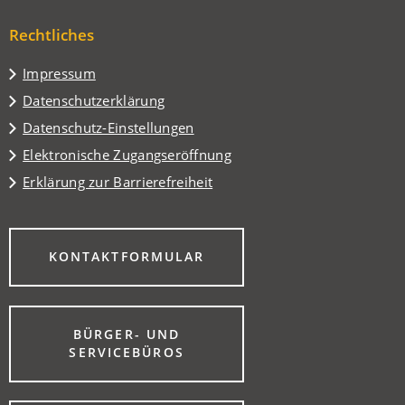
Tab)
neuen
einem
Tab)
Rechtliches
neuen
Tab)
Impressum
Datenschutzerklärung
Datenschutz-Einstellungen
Elektronische Zugangseröffnung
Erklärung zur Barrierefreiheit
(ÖFFNET
KONTAKTFORMULAR
IN
EINEM
NEUEN
TAB)
BÜRGER- UND
(ÖFFNET
SERVICEBÜROS
IN
EINEM