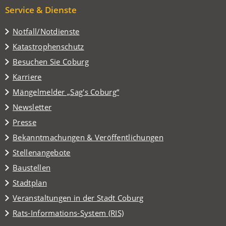
Service & Dienste
Notfall/Notdienste
Katastrophenschutz
(Öffnet
Besuchen Sie Coburg
in
Karriere
einem
(Öffnet
Mängelmelder „Sag's Coburg“
neuen
in
Tab)
Newsletter
einem
Presse
neuen
Tab)
Bekanntmachungen & Veröffentlichungen
Stellenangebote
Baustellen
(Öffnet
Stadtplan
in
(Öffnet
Veranstaltungen in der Stadt Coburg
einem
in
(Öffnet
Rats-Informations-System (RIS)
neuen
einem
in