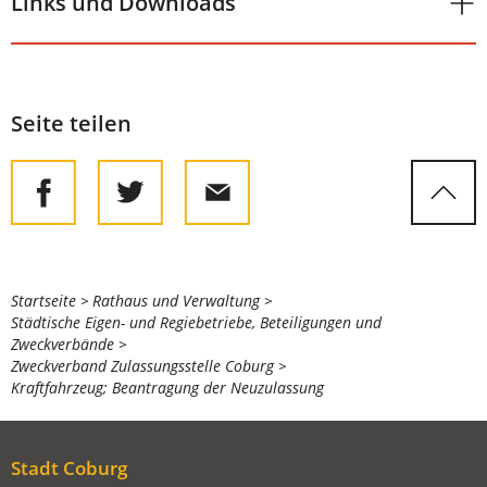
Links und Downloads
Seite teilen
Sie
Startseite
Rathaus und Verwaltung
Städtische Eigen- und Regiebetriebe, Beteiligungen und
befinden
Zweckverbände
sich
Zweckverband Zulassungsstelle Coburg
Kraftfahrzeug; Beantragung der Neuzulassung
hier:
Stadt Coburg