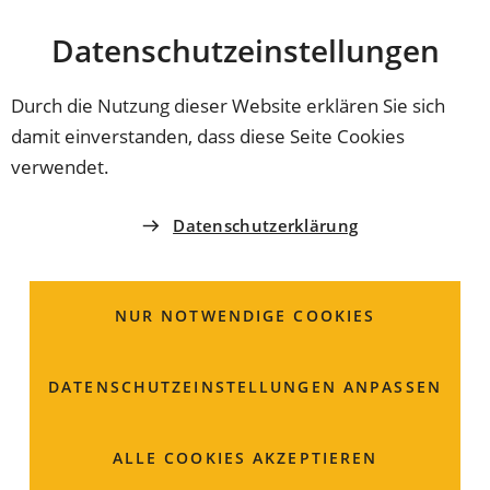
Stadt
INHALT ANSPRINGEN
Datenschutz­einstellungen
Coburg
Durch die Nutzung dieser Website erklären Sie sich
damit einverstanden, dass diese Seite Cookies
ZWECKVERBAND ZULASSUNGSSTELLE COBURG
verwendet.
Kraftfahrzeug;
Datenschutzerklärung
Beantragung der
Neuzulassung
NUR NOTWENDIGE COOKIES
DATENSCHUTZ­EINSTELLUNGEN ANPASSEN
ALLE COOKIES AKZEPTIEREN