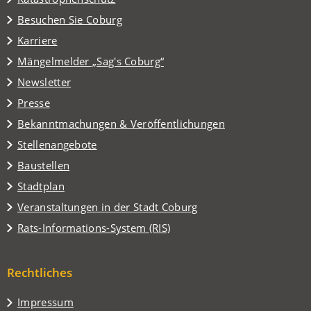
(Öffnet
Besuchen Sie Coburg
in
Karriere
einem
(Öffnet
Mängelmelder „Sag's Coburg“
neuen
in
Tab)
Newsletter
einem
Presse
neuen
Tab)
Bekanntmachungen & Veröffentlichungen
Stellenangebote
Baustellen
(Öffnet
Stadtplan
in
(Öffnet
Veranstaltungen in der Stadt Coburg
einem
in
(Öffnet
Rats-Informations-System (RIS)
neuen
einem
in
Tab)
neuen
einem
Tab)
Rechtliches
neuen
Tab)
Impressum