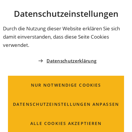
Stadt
INHALT ANSPRINGEN
Datenschutz­einstellungen
Coburg
Durch die Nutzung dieser Website erklären Sie sich
damit einverstanden, dass diese Seite Cookies
ORDNUNGSAMT
verwendet.
Spielgeräte mit
Datenschutzerklärung
Gewinnmöglichkeit;
Beantragung einer
NUR NOTWENDIGE COOKIES
Erlaubnis zum
DATENSCHUTZ­EINSTELLUNGEN ANPASSEN
Aufstellen
ALLE COOKIES AKZEPTIEREN