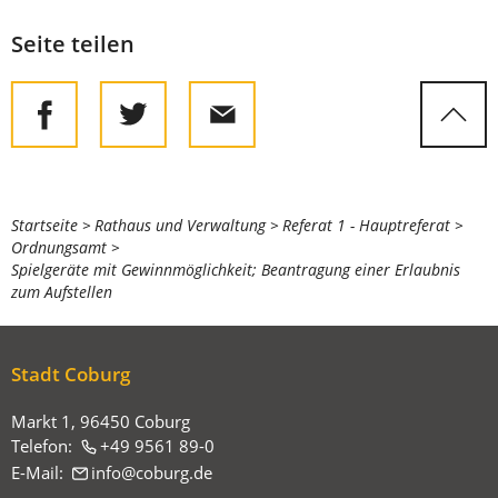
Seite teilen
Sie
Startseite
Rathaus und Verwaltung
Referat 1 - Hauptreferat
Ordnungsamt
befinden
Spielgeräte mit Gewinnmöglichkeit; Beantragung einer Erlaubnis
sich
zum Aufstellen
hier:
Stadt Coburg
Markt 1, 96450 Coburg
Telefon:
+49 9561 89-0
E-Mail:
info
coburg
de