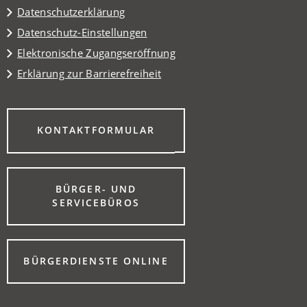
Datenschutzerklärung
Datenschutz-Einstellungen
Elektronische Zugangseröffnung
Erklärung zur Barrierefreiheit
(ÖFFNET
KONTAKTFORMULAR
IN
EINEM
NEUEN
TAB)
BÜRGER- UND
(ÖFFNET
SERVICEBÜROS
IN
EINEM
NEUEN
TAB)
(ÖFFNET
BÜRGERDIENSTE ONLINE
IN
EINEM
NEUEN