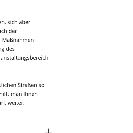
en, sich aber
ach der
che Maßnahmen
ng des
anstaltungsbereich
tlichen Straßen so
hilft man Ihnen
rf, weiter.