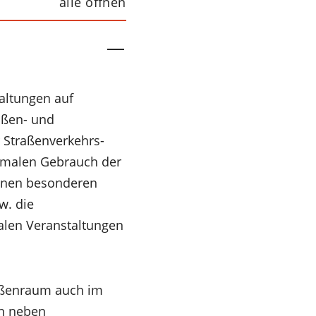
alle öffnen
taltungen auf
aßen- und
 Straßenverkehrs-
ormalen Gebrauch der
einen besonderen
w. die
nalen Veranstaltungen
raßenraum auch im
n neben