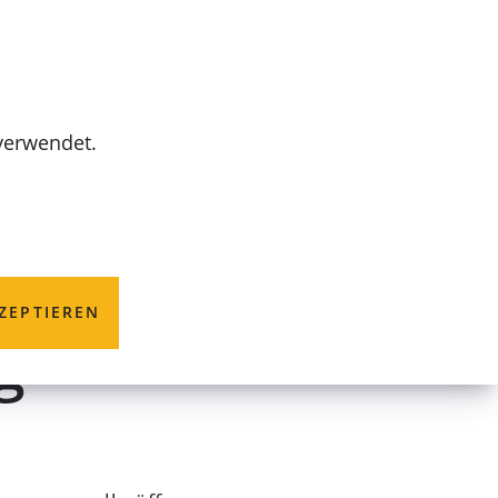
MENÜ
 verwendet.
g einer
ZEPTIEREN
g