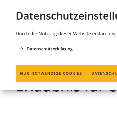
Stadt
INHALT ANSPRINGEN
Datenschutz­einstel
Coburg
Durch die Nutzung dieser Website erklären Si
Datenschutzerklärung
ORDNUNGSAMT
Straßenbenutz
NUR NOTWENDIGE COOKIES
DATENSCHU
Erlaubnis für 