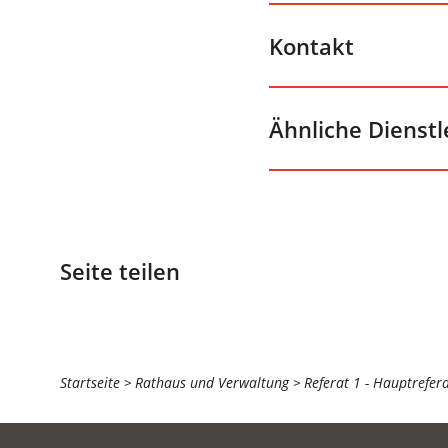
Kontakt
Ähnliche Dienst
Seite teilen
Sie
Startseite
Rathaus und Verwaltung
Referat 1 - Hauptrefer
befinden
sich