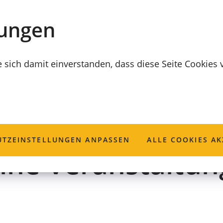
lungen
e sich damit einverstanden, dass diese Seite Cookies
ung; Beantragun
TZ­EINSTELLUNGEN ANPASSEN
ALLE COOKIES AK
eine Veranstaltun