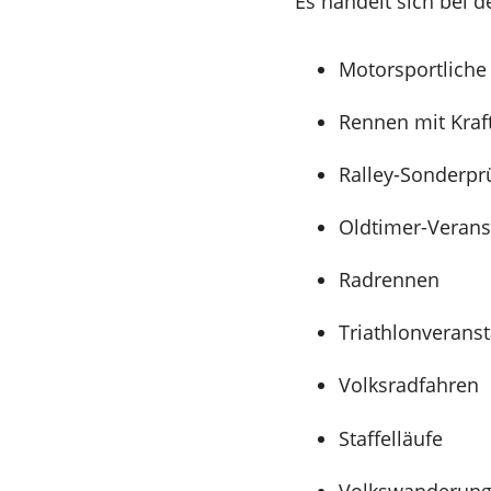
Es handelt sich bei 
Motorsportliche
Rennen mit Kraf
Ralley-Sonderp
Oldtimer-Verans
Radrennen
Triathlonverans
Volksradfahren
Staffelläufe
Volkswanderun