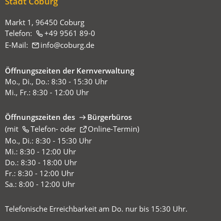
Stadt Coburg
Markt 1, 96450 Coburg
Telefon:
+49 9561 89-0
E-Mail:
info
coburg
de
Öffnungszeiten der Kernverwaltung
Mo., Di., Do.: 8:30 - 15:30 Uhr
Mi., Fr.: 8:30 - 12:00 Uhr
Öffnungszeiten des
Bürgerbüros
(mit
(Öffnet
Telefon-
oder
Online-Termin
)
in
Mo., Di.: 8:30 - 15:30 Uhr
einem
Mi.: 8:30 - 12:00 Uhr
neuen
Do.: 8:30 - 18:00 Uhr
Tab)
Fr.: 8:30 - 12:00 Uhr
Sa.: 8:00 - 12:00 Uhr
Telefonische Erreichbarkeit am Do. nur bis 15:30 Uhr.