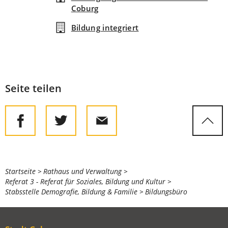
Coburg
Bildung integriert
Seite teilen
Sie
Startseite
Rathaus und Verwaltung
Referat 3 - Referat für Soziales, Bildung und Kultur
befinden
Stabsstelle Demografie, Bildung & Familie
Bildungsbüro
sich
hier: