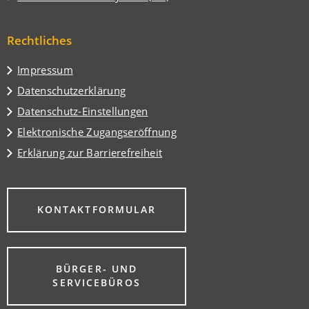
neuen
einem
in
Tab)
neuen
einem
Tab)
Rechtliches
neuen
Tab)
Impressum
Datenschutzerklärung
Datenschutz-Einstellungen
Elektronische Zugangseröffnung
Erklärung zur Barrierefreiheit
(ÖFFNET
KONTAKTFORMULAR
IN
EINEM
NEUEN
TAB)
BÜRGER- UND
(ÖFFNET
SERVICEBÜROS
IN