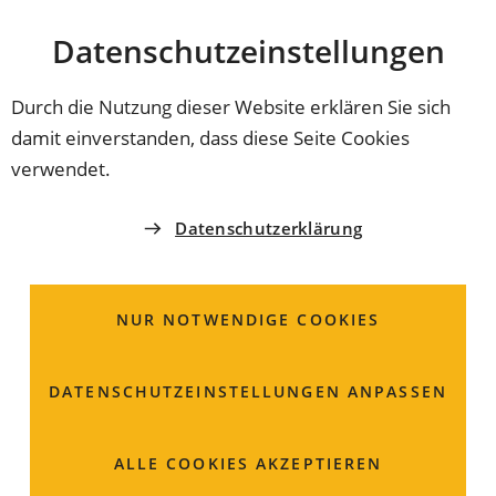
Stadt
INHALT ANSPRINGEN
Datenschutz­einstellungen
Coburg
Durch die Nutzung dieser Website erklären Sie sich
damit einverstanden, dass diese Seite Cookies
STABSSTELLE DEMOGRAFIE, BILDUNG & FAMILIE
verwendet.
Bildungsbüro
Datenschutzerklärung
Herrngasse 19
96450 Coburg
NUR NOTWENDIGE COOKIES
09561 89-3011
DATENSCHUTZ­EINSTELLUNGEN ANPASSEN
09561 89-3019
familie
coburg
de
ALLE COOKIES AKZEPTIEREN