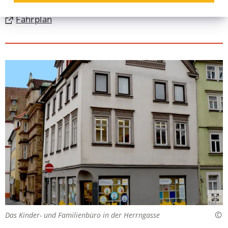
(Öffnet
Karte
in
(Öffnet
Fahrplan
einem
in
neuen
einem
Tab)
neuen
Tab)
Das Kinder- und Familienbüro in der Herrngasse