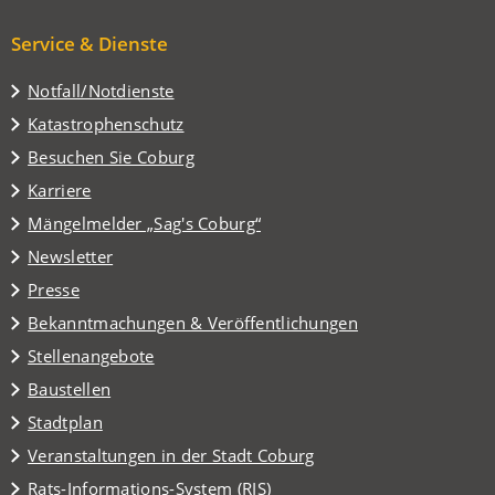
Service & Dienste
Notfall/Notdienste
Katastrophenschutz
(Öffnet
Besuchen Sie Coburg
in
Karriere
einem
(Öffnet
Mängelmelder „Sag's Coburg“
neuen
in
Tab)
Newsletter
einem
Presse
neuen
Tab)
Bekanntmachungen & Veröffentlichungen
Stellenangebote
Baustellen
(Öffnet
Stadtplan
in
(Öffnet
Veranstaltungen in der Stadt Coburg
einem
in
(Öffnet
Rats-Informations-System (RIS)