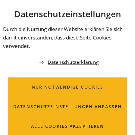
Stadt
INHALT ANSPRINGEN
Datenschutz­einstellungen
Coburg
Durch die Nutzung dieser Website erklären Sie sich
damit einverstanden, dass diese Seite Cookies
BAUVERWALTUNGS- UND UMWELTAMT
verwendet.
Frau
Daniela
Brink
Datenschutzerklärung
stellv. Amtsleitung /
Beitragsrecht, Vertragsrecht,
NUR NOTWENDIGE COOKIES
Baumschutz
DATENSCHUTZ­EINSTELLUNGEN ANPASSEN
Steingasse 18
96450 Coburg
ALLE COOKIES AKZEPTIEREN