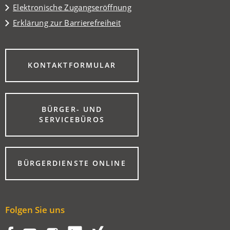
Elektronische Zugangseröffnung
Erklärung zur Barrierefreiheit
(ÖFFNET
KONTAKTFORMULAR
IN
EINEM
NEUEN
TAB)
BÜRGER- UND
(ÖFFNET
SERVICEBÜROS
IN
EINEM
NEUEN
TAB)
(ÖFFNET
BÜRGERDIENSTE ONLINE
IN
EINEM
NEUEN
TAB)
Folgen Sie uns