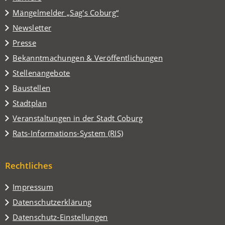
einem
(Öffnet
Mängelmelder „Sag's Coburg“
neuen
in
Tab)
Newsletter
einem
Presse
neuen
Tab)
Bekanntmachungen & Veröffentlichungen
Stellenangebote
Baustellen
(Öffnet
Stadtplan
in
(Öffnet
Veranstaltungen in der Stadt Coburg
einem
in
(Öffnet
Rats-Informations-System (RIS)
neuen
einem
in
Tab)
neuen
einem
Tab)
Rechtliches
neuen
Tab)
Impressum
Datenschutzerklärung
Datenschutz-Einstellungen