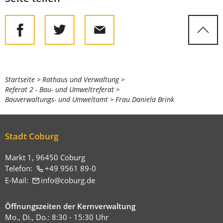
Sie
Startseite
Rathaus und Verwaltung
Referat 2 - Bau- und Umweltreferat
befinden
Bauverwaltungs- und Umweltamt
Frau Daniela Brink
sich
hier:
Stadt Coburg
Markt 1, 96450 Coburg
Telefon:
+49 9561 89-0
E-Mail:
info
coburg
de
Öffnungszeiten der Kernverwaltung
Mo., Di., Do.: 8:30 - 15:30 Uhr