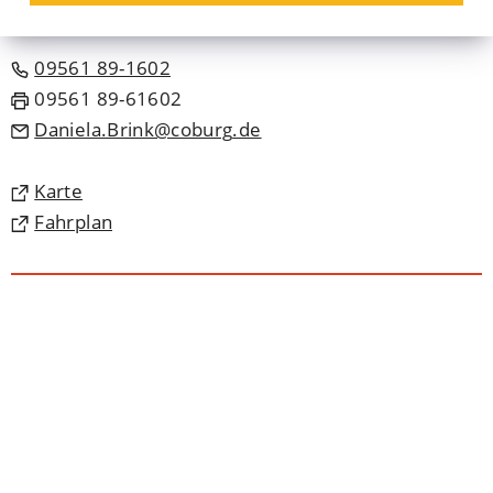
Raum: 208
09561 89-1602
09561 89-61602
Daniela.Brink
coburg
de
(Öffnet
Karte
in
(Öffnet
Fahrplan
einem
in
neuen
einem
Tab)
neuen
Tab)