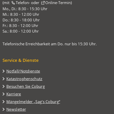
(mit
(Öffnet
Telefon-
oder
Online-Termin
)
in
Mo., Di.: 8:30 - 15:30 Uhr
einem
Mi.: 8:30 - 12:00 Uhr
neuen
Do.: 8:30 - 18:00 Uhr
Tab)
Fr.: 8:30 - 12:00 Uhr
Sa.: 8:00 - 12:00 Uhr
Telefonische Erreichbarkeit am Do. nur bis 15:30 Uhr.
Service & Dienste
Notfall/Notdienste
Katastrophenschutz
(Öffnet
Besuchen Sie Coburg
in
Karriere
einem
(Öffnet
Mängelmelder „Sag's Coburg“
neuen
in
Tab)
Newsletter
einem