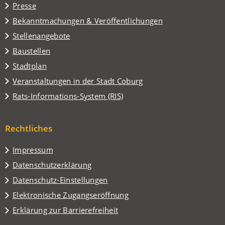
Presse
neuen
Tab)
Bekanntmachungen & Veröffentlichungen
Stellenangebote
Baustellen
(Öffnet
Stadtplan
in
(Öffnet
Veranstaltungen in der Stadt Coburg
einem
in
(Öffnet
Rats-Informations-System (RIS)
neuen
einem
in
Tab)
neuen
einem
Tab)
Rechtliches
neuen
Tab)
Impressum
Datenschutzerklärung
Datenschutz-Einstellungen
Elektronische Zugangseröffnung
Erklärung zur Barrierefreiheit