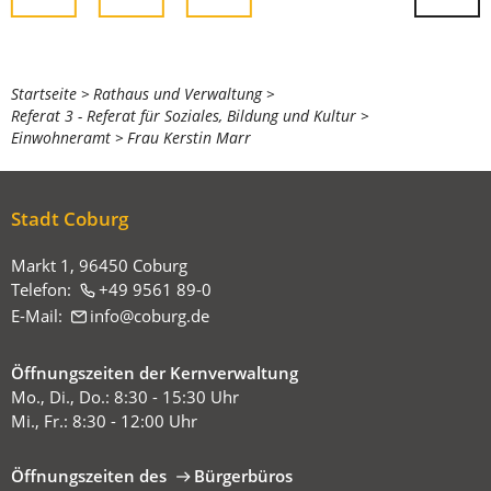
Sie
Startseite
Rathaus und Verwaltung
Referat 3 - Referat für Soziales, Bildung und Kultur
befinden
Einwohneramt
Frau Kerstin Marr
sich
hier:
Stadt Coburg
Markt 1, 96450 Coburg
Telefon:
+49 9561 89-0
E-Mail:
info
coburg
de
Öffnungszeiten der Kernverwaltung
Mo., Di., Do.: 8:30 - 15:30 Uhr
Mi., Fr.: 8:30 - 12:00 Uhr
Öffnungszeiten des
Bürgerbüros