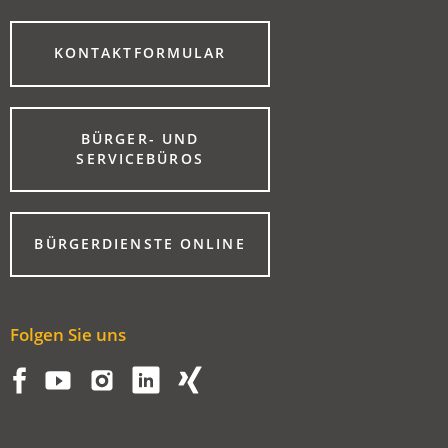
(ÖFFNET
KONTAKTFORMULAR
IN
EINEM
NEUEN
TAB)
BÜRGER- UND
(ÖFFNET
SERVICEBÜROS
IN
EINEM
NEUEN
TAB)
(ÖFFNET
BÜRGERDIENSTE ONLINE
IN
EINEM
NEUEN
TAB)
Folgen Sie uns