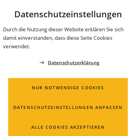
Stadt
INHALT ANSPRINGEN
Datenschutz­einstellungen
Coburg
Durch die Nutzung dieser Website erklären Sie sich
damit einverstanden, dass diese Seite Cookies
EINWOHNERAMT
verwendet.
Frau
Kerstin
Marr
Datenschutzerklärung
Melde- u. Passwesen
NUR NOTWENDIGE COOKIES
Am Viktoriabrunnen 4
96450 Coburg
DATENSCHUTZ­EINSTELLUNGEN ANPASSEN
Raum: 118
ALLE COOKIES AKZEPTIEREN
09561 89-1334