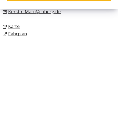
09561 89-61334
Kerstin.Marr
coburg
de
(Öffnet
Karte
in
(Öffnet
Fahrplan
einem
in
neuen
einem
Tab)
neuen
Tab)