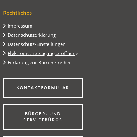
Tab)
neuen
einem
Tab)
Rechtliches
neuen
Tab)
Impressum
Datenschutzerklärung
Datenschutz-Einstellungen
Elektronische Zugangseröffnung
Erklärung zur Barrierefreiheit
(ÖFFNET
KONTAKTFORMULAR
IN
EINEM
NEUEN
TAB)
BÜRGER- UND
(ÖFFNET
SERVICEBÜROS
IN
EINEM