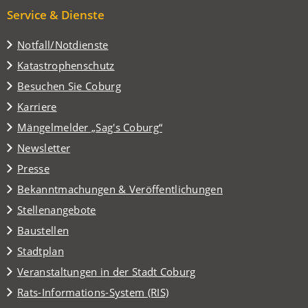
Service & Dienste
Notfall/Notdienste
Katastrophenschutz
(Öffnet
Besuchen Sie Coburg
in
Karriere
einem
(Öffnet
Mängelmelder „Sag's Coburg“
neuen
in
Tab)
Newsletter
einem
Presse
neuen
Tab)
Bekanntmachungen & Veröffentlichungen
Stellenangebote
Baustellen
(Öffnet
Stadtplan
in
(Öffnet
Veranstaltungen in der Stadt Coburg
einem
in
(Öffnet
Rats-Informations-System (RIS)
neuen
einem
in