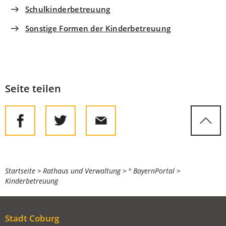
Schulkinderbetreuung
Sonstige Formen der Kinderbetreuung
Seite teilen
Sie
Startseite
Rathaus und Verwaltung
° BayernPortal
Kinderbetreuung
befinden
sich
hier:
Stadt Coburg