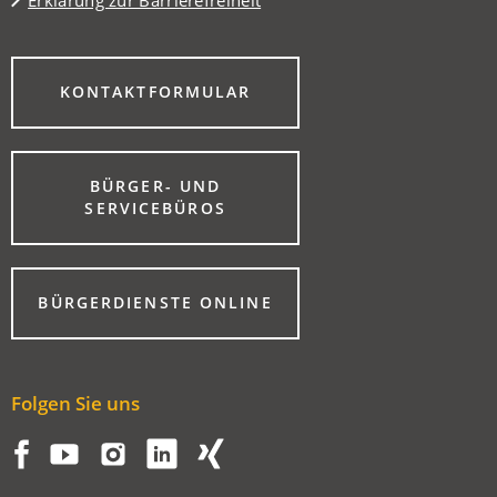
(ÖFFNET
KONTAKTFORMULAR
IN
EINEM
NEUEN
TAB)
BÜRGER- UND
(ÖFFNET
SERVICEBÜROS
IN
EINEM
NEUEN
TAB)
(ÖFFNET
BÜRGERDIENSTE ONLINE
IN
EINEM
NEUEN
TAB)
Folgen Sie uns