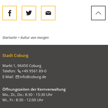
Sie
Startseite
Kultur von morgen
befinden
sich
Stadt Coburg
hier:
Markt 1, 96450 Coburg
Telefon:
+49 9561 89-0
E-Mail:
info
coburg
de
Öffnungszeiten der Kernverwaltung
Mo., Di., Do.: 8:30 - 15:30 Uhr
Mi., Fr.: 8:30 - 12:00 Uhr