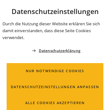
Stadt
INHALT ANSPRINGEN
Datenschutz­einstellungen
Coburg
Durch die Nutzung dieser Website erklären Sie sich
damit einverstanden, dass diese Seite Cookies
PODCAST
verwendet.
Kultur von morgen
Datenschutzerklärung
Coburgs Kulturszene muss sich nicht verstecken. Mit
konkreten Maßnahmen und frischen Impulsen soll die
NUR NOTWENDIGE COOKIES
Kultur künftig sichtbarer, vernetzter und noch
lebendiger werden. Der Stadtrat hat die
Kulturstrategie beschlossen.
DATENSCHUTZ­EINSTELLUNGEN ANPASSEN
ALLE COOKIES AKZEPTIEREN