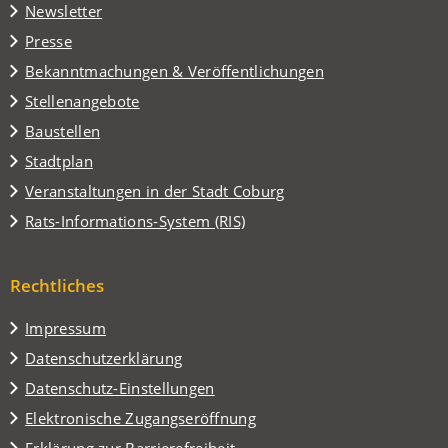
in
Tab)
Newsletter
einem
Presse
neuen
Tab)
Bekanntmachungen & Veröffentlichungen
Stellenangebote
Baustellen
(Öffnet
Stadtplan
in
(Öffnet
Veranstaltungen in der Stadt Coburg
einem
in
(Öffnet
Rats-Informations-System (RIS)
neuen
einem
in
Tab)
neuen
einem
Tab)
Rechtliches
neuen
Tab)
Impressum
Datenschutzerklärung
Datenschutz-Einstellungen
Elektronische Zugangseröffnung
Erklärung zur Barrierefreiheit