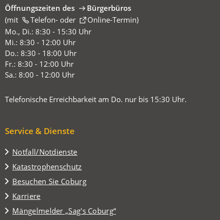
Öffnungszeiten des
Bürgerbüros
(mit
(Öffnet
Telefon-
oder
Online-Termin
)
in
Mo., Di.: 8:30 - 15:30 Uhr
einem
Mi.: 8:30 - 12:00 Uhr
neuen
Do.: 8:30 - 18:00 Uhr
Tab)
Fr.: 8:30 - 12:00 Uhr
Sa.: 8:00 - 12:00 Uhr
Telefonische Erreichbarkeit am Do. nur bis 15:30 Uhr.
Service & Dienste
Notfall/Notdienste
Katastrophenschutz
(Öffnet
Besuchen Sie Coburg
in
Karriere
einem
(Öffnet
Mängelmelder „Sag's Coburg“
neuen