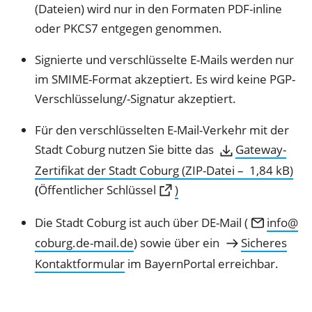
(Dateien) wird nur in den Formaten PDF-inline
oder PKCS7 entgegen genommen.
Signierte und verschlüsselte E-Mails werden nur
im SMIME-Format akzeptiert. Es wird keine PGP-
Verschlüsselung/-Signatur akzeptiert.
Für den verschlüsselten E-Mail-Verkehr mit der
Stadt Coburg nutzen Sie bitte das
Gateway-
Zertifikat der Stadt Coburg
ZIP-Datei
1,84 kB
(Öffnet
(
Öffentlicher Schlüssel
)
in
Die Stadt Coburg ist auch über DE-Mail (
info
einem
coburg.de-mail
de
) sowie über ein
Sicheres
neuen
Kontaktformular
im BayernPortal erreichbar.
Tab)