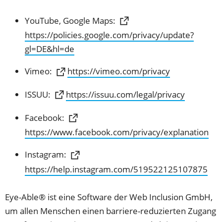
YouTube, Google Maps:
https://policies.google.com/privacy/update?
(Öffnet
gl=DE&hl=de
in
(Öffnet
Vimeo:
https://vimeo.com/privacy
einem
in
neuen
(Öffnet
ISSUU:
https://issuu.com/legal/privacy
einem
Tab)
in
neuen
Facebook:
einem
Tab)
(Öffnet
https://www.facebook.com/privacy/explanation
neuen
in
Tab)
Instagram:
einem
(Öffnet
https://help.instagram.com/519522125107875
neuen
in
Tab)
einem
Eye-Able® ist eine Software der Web Inclusion GmbH,
neuen
um allen Menschen einen barriere-reduzierten Zugang