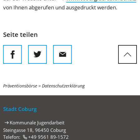
von Ihnen abgerufen und ausgedruckt werden.
Seite teilen
Sie
Präventionsbörse
Datenschutzerklärung
befinden
sich
Stadt Coburg
hier:
Kommunale Jugendarbeit
Steingasse 18, 96450 Coburg
Telefon:
+49 9561 89-1572