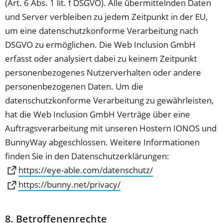
(Art. 6 Abs. 1 lit. f DSGVO). Alle übermittelnden Daten
und Server verbleiben zu jedem Zeitpunkt in der EU,
um eine datenschutzkonforme Verarbeitung nach
DSGVO zu ermöglichen. Die Web Inclusion GmbH
erfasst oder analysiert dabei zu keinem Zeitpunkt
personenbezogenes Nutzerverhalten oder andere
personenbezogenen Daten. Um die
datenschutzkonforme Verarbeitung zu gewährleisten,
hat die Web Inclusion GmbH Verträge über eine
Auftragsverarbeitung mit unseren Hostern IONOS und
BunnyWay abgeschlossen. Weitere Informationen
finden Sie in den Datenschutzerklärungen:
(Öffnet
https://eye-able.com/datenschutz/
in
(Öffnet
https://bunny.net/privacy/
einem
in
neuen
einem
8. Betroffenenrechte