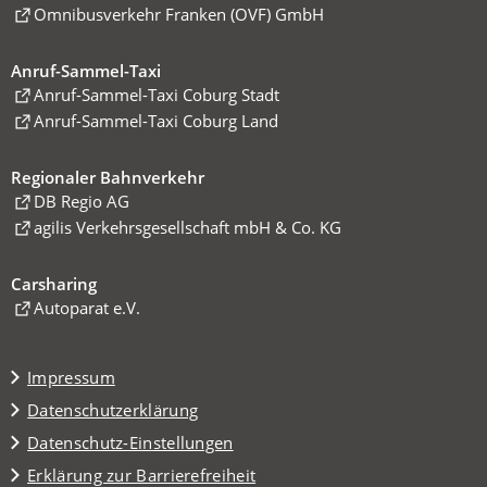
in
(Öffnet
Omnibusverkehr Franken (OVF) GmbH
einem
in
neuen
einem
Anruf-Sammel-Taxi
Tab)
neuen
(Öffnet
Anruf-Sammel-Taxi Coburg Stadt
Tab)
in
(Öffnet
Anruf-Sammel-Taxi Coburg Land
einem
in
neuen
einem
Regionaler Bahnverkehr
Tab)
neuen
(Öffnet
DB Regio AG
Tab)
in
(Öffnet
agilis Verkehrsgesellschaft mbH & Co. KG
einem
in
neuen
einem
Carsharing
Tab)
neuen
(Öffnet
Autoparat e.V.
Tab)
in
einem
Impressum
neuen
Tab)
Datenschutzerklärung
Datenschutz-Einstellungen
Erklärung zur Barrierefreiheit