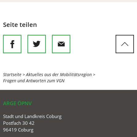
Seite teilen
Sie
Startseite
Aktuelles aus der Mobilitätsregion
Fragen und Antworten zum VGN
befinden
sich
hier:
ARGE ÖPNV
Stadt und Landkreis Coburg
Postfach 30 42
96419 Coburg