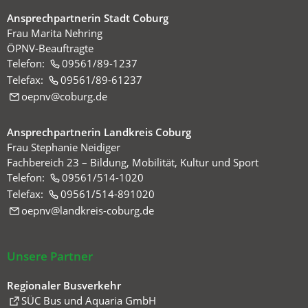
Ansprechpartnerin Stadt Coburg
Frau Marita Nehring
ÖPNV-Beauftragte
Telefon:
09561/89-1237
Telefax:
09561/89-61237
oepnv
coburg
de
Ansprechpartnerin Landkreis Coburg
Frau Stephanie Neidiger
Fachbereich 23 – Bildung, Mobilität, Kultur und Sport
Telefon:
09561/514-1020
Telefax:
09561/514-891020
oepnv
landkreis-coburg
de
Unsere Partner
Regionaler Busverkehr
(Öffnet
SÜC Bus und Aquaria GmbH