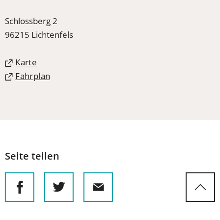
Schlossberg 2
96215 Lichtenfels
(Öffnet
Karte
in
(Öffnet
Fahrplan
einem
in
neuen
einem
Tab)
neuen
Tab)
Seite teilen