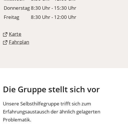
Donnerstag
8:30 Uhr - 15:30 Uhr
Freitag
8:30 Uhr - 12:00 Uhr
(Öffnet
Karte
in
(Öffnet
Fahrplan
einem
in
neuen
einem
Tab)
neuen
Tab)
Die Gruppe stellt sich vor
Unsere Selbsthilfegruppe trifft sich zum
Erfahrungsaustausch der ähnlich gelagerten
Problematik.