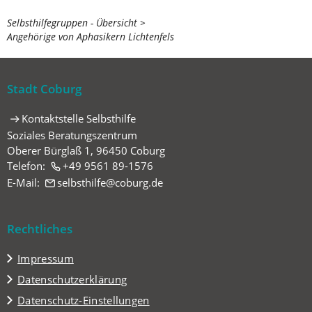
Sie
Selbsthilfegruppen - Übersicht
Angehörige von Aphasikern Lichtenfels
befinden
sich
hier:
Stadt Coburg
Kontaktstelle Selbsthilfe
Soziales Beratungszentrum
Oberer Bürglaß 1, 96450 Coburg
Telefon:
+49 9561 89-1576
E-Mail:
selbsthilfe
coburg
de
Rechtliches
Impressum
Datenschutzerklärung
Datenschutz-Einstellungen