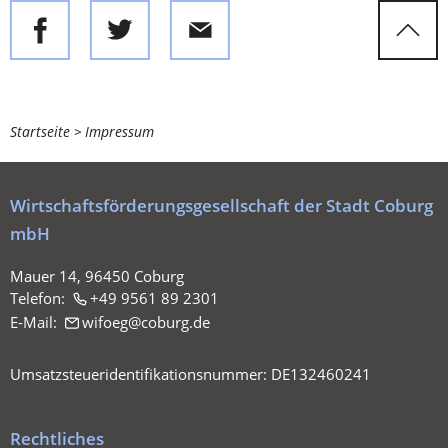
Sie
Startseite
Impressum
befinden
sich
Wirtschaftsförderungsgesellschaft der Stadt Coburg
hier:
mbH
Mauer 14, 96450 Coburg
Telefon:
+49 9561 89 2301
E-Mail:
wifoeg
coburg
de
Umsatzsteueridentifikationsnummer: DE132460241
Rechtliches