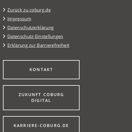
Zurück zu coburg.de
Impressum
Datenschutzerklärung
Datenschutz-Einstellungen
Erklärung zur Barrierefreiheit
(ÖFFNET
KONTAKT
IN
EINEM
NEUEN
TAB)
ZUKUNFT COBURG
(ÖFFNET
DIGITAL
IN
EINEM
NEUEN
TAB)
(ÖFFNET
KARRIERE-COBURG.DE
IN