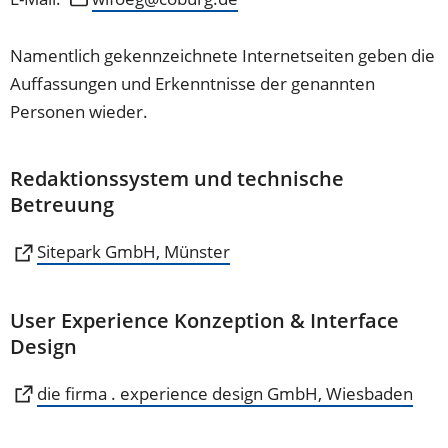
Namentlich gekennzeichnete Internetseiten geben die
Auffassungen und Erkenntnisse der genannten
Personen wieder.
Redaktionssystem und technische
Betreuung
(Öffnet
Sitepark GmbH, Münster
in
einem
User Experience Konzeption & Interface
neuen
Design
Tab)
(Öffnet
die firma . experience design GmbH, Wiesbaden
in