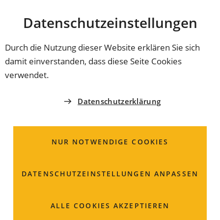
Stadt
INHALT ANSPRINGEN
Datenschutz­einstellungen
Coburg
Durch die Nutzung dieser Website erklären Sie sich
damit einverstanden, dass diese Seite Cookies
ZWECKVERBAND ZULASSUNGSSTELLE COBURG
verwendet.
Fahrerlaubnis zur
Datenschutzerklärung
Fahrgastbeförderung;
Beantragung
NUR NOTWENDIGE COOKIES
Wer gewerblich Fahrgäste in Kraftfahrzeugen
DATENSCHUTZ­EINSTELLUNGEN ANPASSEN
befördert, benötigt eine besondere Erlaubnis.
ALLE COOKIES AKZEPTIEREN