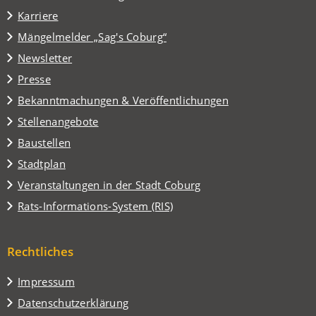
in
Karriere
einem
(Öffnet
Mängelmelder „Sag's Coburg“
neuen
in
Tab)
Newsletter
einem
Presse
neuen
Tab)
Bekanntmachungen & Veröffentlichungen
Stellenangebote
Baustellen
(Öffnet
Stadtplan
in
(Öffnet
Veranstaltungen in der Stadt Coburg
einem
in
(Öffnet
Rats-Informations-System (RIS)
neuen
einem
in
Tab)
neuen
einem
Tab)
Rechtliches
neuen
Tab)
Impressum
Datenschutzerklärung