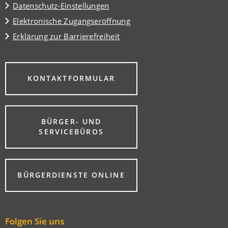
Datenschutz-Einstellungen
Elektronische Zugangseröffnung
Erklärung zur Barrierefreiheit
(ÖFFNET
KONTAKTFORMULAR
IN
EINEM
NEUEN
TAB)
BÜRGER- UND
(ÖFFNET
SERVICEBÜROS
IN
EINEM
NEUEN
TAB)
(ÖFFNET
BÜRGERDIENSTE ONLINE
IN
EINEM
NEUEN
TAB)
Folgen Sie uns