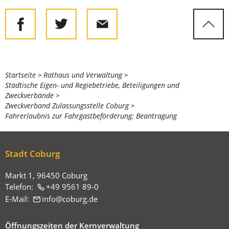
Sie
Startseite
Rathaus und Verwaltung
Städtische Eigen- und Regiebetriebe, Beteiligungen und
befinden
Zweckverbände
sich
Zweckverband Zulassungsstelle Coburg
Fahrerlaubnis zur Fahrgastbeförderung; Beantragung
hier:
Stadt Coburg
Markt 1, 96450 Coburg
Telefon:
+49 9561 89-0
E-Mail:
info
coburg
de
Öffnungszeiten der Kernverwaltung