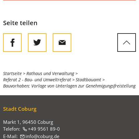
Seite teilen
Sie
Startseite
Rathaus und Verwaltung
Referat 2 - Bau- und Umweltreferat
Stadtbauamt
befinden
Bauvorhaben; Vorlage von Unterlagen zur Genehmigungsfreistellung
sich
hier:
Stadt Coburg
Markt 1, 96450 Coburg
Telefon:
+49 9561 89-0
E-Mail:
info
coburg
de