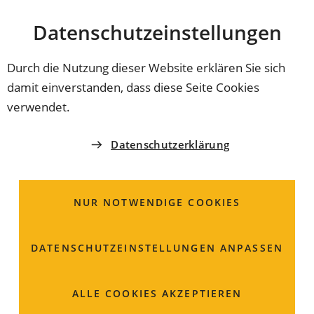
Stadt
INHALT ANSPRINGEN
Datenschutz­einstellungen
Coburg
Durch die Nutzung dieser Website erklären Sie sich
damit einverstanden, dass diese Seite Cookies
STADTBAUAMT
verwendet.
Bauvorhaben; Vorlage v
Datenschutzerklärung
Unterlagen zur
Genehmigungsfreistellu
NUR NOTWENDIGE COOKIES
DATENSCHUTZ­EINSTELLUNGEN ANPASSEN
ALLE COOKIES AKZEPTIEREN