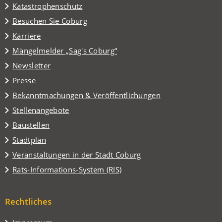
Katastrophenschutz
(Öffnet
Besuchen Sie Coburg
in
Karriere
einem
(Öffnet
Mängelmelder „Sag's Coburg“
neuen
in
Tab)
Newsletter
einem
Presse
neuen
Tab)
Bekanntmachungen & Veröffentlichungen
Stellenangebote
Baustellen
(Öffnet
Stadtplan
in
(Öffnet
Veranstaltungen in der Stadt Coburg
einem
in
(Öffnet
Rats-Informations-System (RIS)
neuen
einem
in
Tab)
neuen
einem
Tab)
Rechtliches
neuen
Tab)