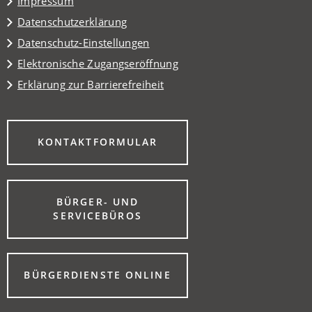
Impressum
Datenschutzerklärung
Datenschutz-Einstellungen
Elektronische Zugangseröffnung
Erklärung zur Barrierefreiheit
(ÖFFNET
KONTAKTFORMULAR
IN
EINEM
NEUEN
TAB)
BÜRGER- UND
(ÖFFNET
SERVICEBÜROS
IN
EINEM
NEUEN
TAB)
(ÖFFNET
BÜRGERDIENSTE ONLINE
IN
EINEM