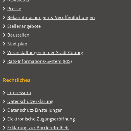
einem
Presse
neuen
Tab)
Bekanntmachungen & Veröffentlichungen
Stellenangebote
Baustellen
(Öffnet
Stadtplan
in
(Öffnet
Veranstaltungen in der Stadt Coburg
einem
in
(Öffnet
Rats-Informations-System (RIS)
neuen
einem
in
Tab)
neuen
einem
Tab)
Rechtliches
neuen
Tab)
Impressum
Datenschutzerklärung
Datenschutz-Einstellungen
Elektronische Zugangseröffnung
Erklärung zur Barrierefreiheit