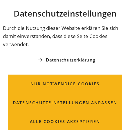
Stadt
INHALT ANSPRINGEN
Datenschutz­einstellungen
Coburg
Durch die Nutzung dieser Website erklären Sie sich
damit einverstanden, dass diese Seite Cookies
ORDNUNGSAMT
verwendet.
Jagdschein und
Datenschutzerklärung
Falknerjagdschein;
Beantragung
NUR NOTWENDIGE COOKIES
DATENSCHUTZ­EINSTELLUNGEN ANPASSEN
ALLE COOKIES AKZEPTIEREN