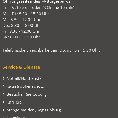
Öffnungszeiten des
Bürgerbüros
(mit
(Öffnet
Telefon-
oder
Online-Termin
)
in
Mo., Di.: 8:30 - 15:30 Uhr
einem
Mi.: 8:30 - 12:00 Uhr
neuen
Do.: 8:30 - 18:00 Uhr
Tab)
Fr.: 8:30 - 12:00 Uhr
Sa.: 8:00 - 12:00 Uhr
Telefonische Erreichbarkeit am Do. nur bis 15:30 Uhr.
Service & Dienste
Notfall/Notdienste
Katastrophenschutz
(Öffnet
Besuchen Sie Coburg
in
Karriere
einem
(Öffnet
Mängelmelder „Sag's Coburg“
neuen
in
Tab)
Newsletter