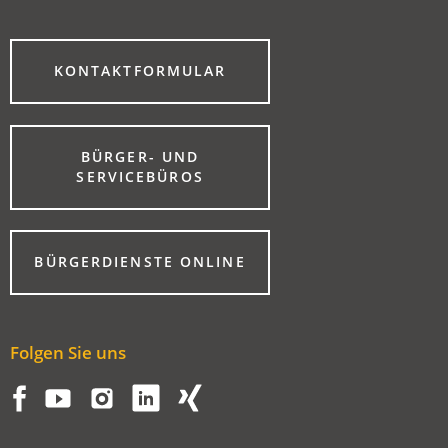
(ÖFFNET
KONTAKTFORMULAR
IN
EINEM
NEUEN
TAB)
BÜRGER- UND
(ÖFFNET
SERVICEBÜROS
IN
EINEM
NEUEN
TAB)
(ÖFFNET
BÜRGERDIENSTE ONLINE
IN
EINEM
NEUEN
TAB)
Folgen Sie uns