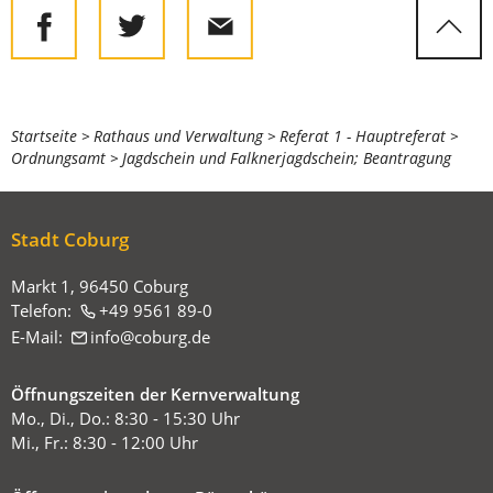
Sie
Startseite
Rathaus und Verwaltung
Referat 1 - Hauptreferat
Ordnungsamt
Jagdschein und Falknerjagdschein; Beantragung
befinden
sich
hier:
Stadt Coburg
Markt 1, 96450 Coburg
Telefon:
+49 9561 89-0
E-Mail:
info
coburg
de
Öffnungszeiten der Kernverwaltung
Mo., Di., Do.: 8:30 - 15:30 Uhr
Mi., Fr.: 8:30 - 12:00 Uhr