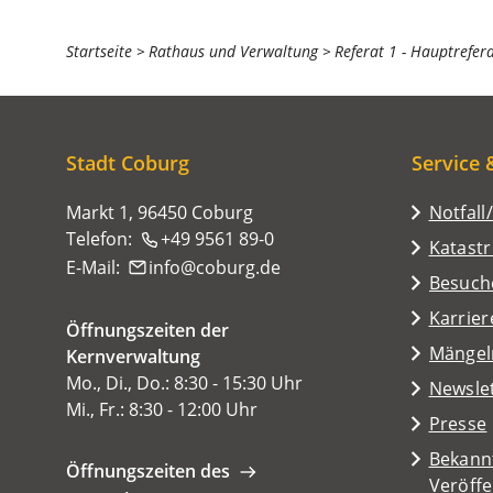
Sie
Startseite
Rathaus und Verwaltung
Referat 1 - Hauptrefer
befinden
sich
hier:
Stadt Coburg
Service 
Markt 1, 96450 Coburg
Notfall
Telefon:
+49 9561 89-0
Katast
E-Mail:
info
coburg
de
(Öffnet
Besuch
in
Karrier
Öffnungszeiten der
einem
(Öffnet
Mängel
Kernverwaltung
neuen
in
Mo., Di., Do.: 8:30 - 15:30 Uhr
Tab)
Newsle
einem
Mi., Fr.: 8:30 - 12:00 Uhr
Presse
neuen
Tab)
Bekann
Öffnungszeiten des
Veröff