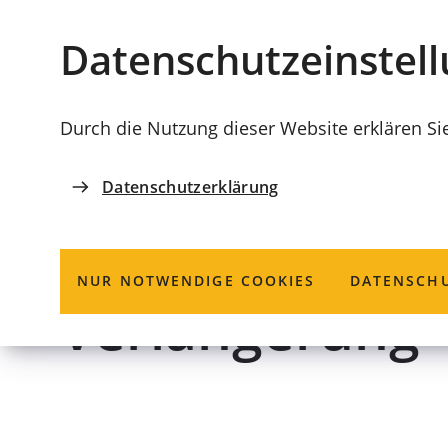
Stadt
INHALT ANSPRINGEN
Datenschutz­einstel
Coburg
Durch die Nutzung dieser Website erklären Si
Datenschutzerklärung
ORDNUNGSAMT
Waffenschein;
NUR NOTWENDIGE COOKIES
DATENSCHU
Verlängerung