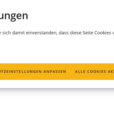
lungen
e sich damit einverstanden, dass diese Seite Cookies
 Beantragung ein
TZ­EINSTELLUNGEN ANPASSEN
ALLE COOKIES AK