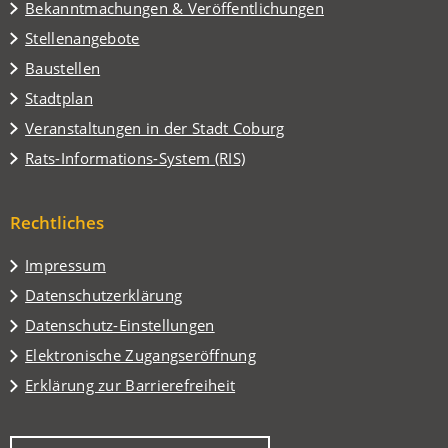
Tab)
Bekanntmachungen & Veröffentlichungen
Stellenangebote
Baustellen
(Öffnet
Stadtplan
in
(Öffnet
Veranstaltungen in der Stadt Coburg
einem
in
(Öffnet
Rats-Informations-System (RIS)
neuen
einem
in
Tab)
neuen
einem
Tab)
Rechtliches
neuen
Tab)
Impressum
Datenschutzerklärung
Datenschutz-Einstellungen
Elektronische Zugangseröffnung
Erklärung zur Barrierefreiheit