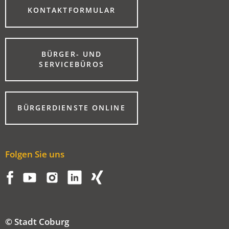
(ÖFFNET
KONTAKTFORMULAR
IN
EINEM
NEUEN
TAB)
BÜRGER- UND
(ÖFFNET
SERVICEBÜROS
IN
EINEM
NEUEN
TAB)
(ÖFFNET
BÜRGERDIENSTE ONLINE
IN
EINEM
NEUEN
TAB)
Folgen Sie uns
© Stadt Coburg