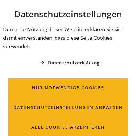
Stadt
INHALT ANSPRINGEN
Datenschutz­einstellungen
Coburg
Durch die Nutzung dieser Website erklären Sie sich
damit einverstanden, dass diese Seite Cookies
AMT FÜR SCHULEN, KULTUR UND BILDUNG
verwendet.
Schülerbeförderung;
Datenschutzerklärung
Beantragung der
Erstattung von
NUR NOTWENDIGE COOKIES
Schulwegkosten
DATENSCHUTZ­EINSTELLUNGEN ANPASSEN
ALLE COOKIES AKZEPTIEREN