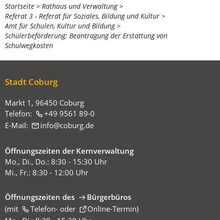
Sie
Startseite
Rathaus und Verwaltung
Referat 3 - Referat für Soziales, Bildung und Kultur
befinden
Amt für Schulen, Kultur und Bildung
sich
Schülerbeförderung; Beantragung der Erstattung von
Schulwegkosten
hier:
Stadt Coburg
Markt 1, 96450 Coburg
Telefon:
+49 9561 89-0
E-Mail:
info
coburg
de
Öffnungszeiten der Kernverwaltung
Mo., Di., Do.: 8:30 - 15:30 Uhr
Mi., Fr.: 8:30 - 12:00 Uhr
Öffnungszeiten des
Bürgerbüros
(mit
(Öffnet
Telefon-
oder
Online-Termin
)
in