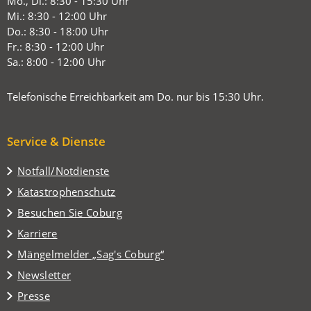
Mo., Di.: 8:30 - 15:30 Uhr
einem
Mi.: 8:30 - 12:00 Uhr
neuen
Do.: 8:30 - 18:00 Uhr
Tab)
Fr.: 8:30 - 12:00 Uhr
Sa.: 8:00 - 12:00 Uhr
Telefonische Erreichbarkeit am Do. nur bis 15:30 Uhr.
Service & Dienste
Notfall/Notdienste
Katastrophenschutz
(Öffnet
Besuchen Sie Coburg
in
Karriere
einem
(Öffnet
Mängelmelder „Sag's Coburg“
neuen
in
Tab)
Newsletter
einem
Presse
neuen