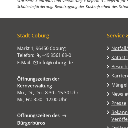
Sie
Startseite
Rathaus und Verwaltung
Referat 3 - Referat für
Schülerbeförderung; Beantragung der Kostenfreiheit des Schu
befinden
sich
hier:
Stadt Coburg
Service 
Markt 1, 96450 Coburg
Notfall
Telefon:
+49 9561 89-0
Katast
E-Mail:
info
coburg
de
(Öffnet
Besuch
in
Karrier
Öffnungszeiten der
einem
(Öffnet
Mängel
Kernverwaltung
neuen
in
Mo., Di., Do.: 8:30 - 15:30 Uhr
Tab)
Newsle
einem
Mi., Fr.: 8:30 - 12:00 Uhr
Presse
neuen
Tab)
Bekann
Öffnungszeiten des
Veröff
Bürgerbüros