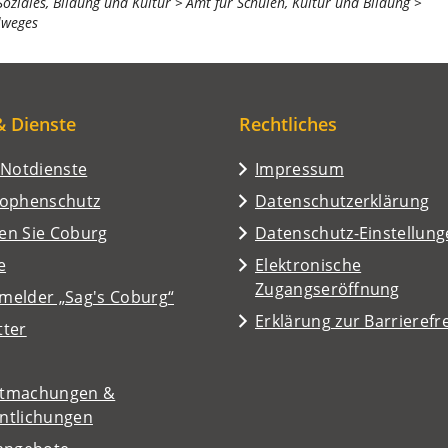
 Soziales, Bildung und Kultur
Amt für Schulen, Kultur und Bildung
lweges
& Dienste
Rechtliches
/Notdienste
Impressum
rophenschutz
Datenschutzerklärung
en Sie Coburg
Datenschutz-Einstellun
e
Elektronische
Zugangseröffnung
melder „Sag's Coburg“
Erklärung zur Barrierefre
tter
tmachungen &
entlichungen