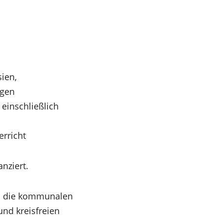
ien,
igen
 einschließlich
erricht
nziert.
len die kommunalen
und kreisfreien