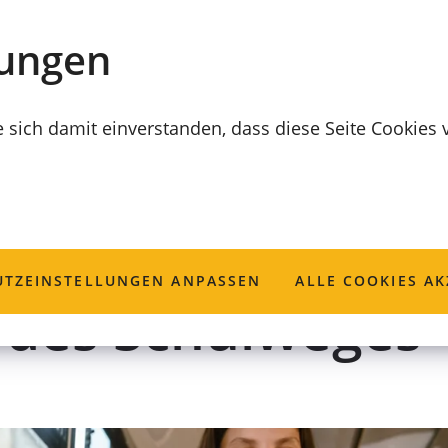
lungen
e sich damit einverstanden, dass diese Seite Cookies
erung; Beantrag
TZ­EINSTELLUNGEN ANPASSEN
ALLE COOKIES AK
t des Schulweges