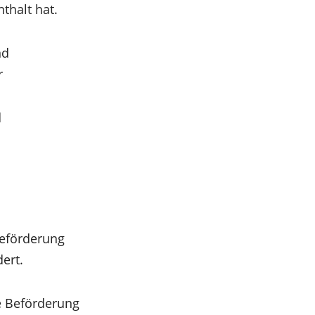
thalt hat.
nd
r
d
Beförderung
ert.
e Beförderung