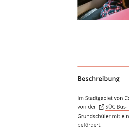
Beschreibung
Im Stadtgebiet von C
(Öffnet
von der
SÜC Bus-
in
Grundschüler mit ei
einem
befördert.