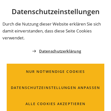
Stadt
INHALT ANSPRINGEN
Datenschutz­einstellungen
Coburg
Durch die Nutzung dieser Website erklären Sie sich
damit einverstanden, dass diese Seite Cookies
AMT FÜR INFORMATIONS- UND
verwendet.
KOMMUNIKATIONSTECHNIK
Abteilung
Datenschutzerklärung
Anwendungsadministrat
Verwaltung
NUR NOTWENDIGE COOKIES
DATENSCHUTZ­EINSTELLUNGEN ANPASSEN
Uferstraße 7
96450 Coburg
ALLE COOKIES AKZEPTIEREN