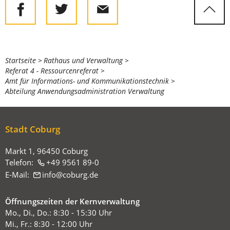
Sie
Startseite
Rathaus und Verwaltung
Referat 4 - Ressourcenreferat
befinden
Amt für Informations- und Kommunikationstechnik
sich
Abteilung Anwendungsadministration Verwaltung
hier:
Stadt Coburg
Markt 1, 96450 Coburg
Telefon:
+49 9561 89-0
E-Mail:
info
coburg
de
Öffnungszeiten der Kernverwaltung
Mo., Di., Do.: 8:30 - 15:30 Uhr
Mi., Fr.: 8:30 - 12:00 Uhr