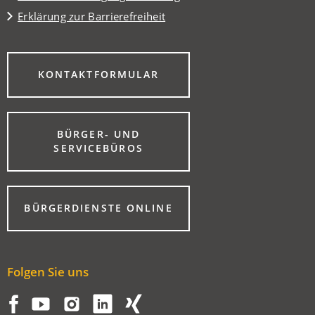
Erklärung zur Barrierefreiheit
(ÖFFNET
KONTAKTFORMULAR
IN
EINEM
NEUEN
TAB)
BÜRGER- UND
(ÖFFNET
SERVICEBÜROS
IN
EINEM
NEUEN
TAB)
(ÖFFNET
BÜRGERDIENSTE ONLINE
IN
EINEM
NEUEN
TAB)
Folgen Sie uns