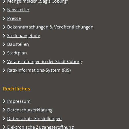
(Öffnet
Mängelmelder „Sag's Coburg“
neuen
in
Tab)
Newsletter
einem
Presse
neuen
Tab)
Bekanntmachungen & Veröffentlichungen
Stellenangebote
Baustellen
(Öffnet
Stadtplan
in
(Öffnet
Veranstaltungen in der Stadt Coburg
einem
in
(Öffnet
Rats-Informations-System (RIS)
neuen
einem
in
Tab)
neuen
einem
Tab)
Rechtliches
neuen
Tab)
Impressum
Datenschutzerklärung
Datenschutz-Einstellungen
Elektronische Zugangseröffnung