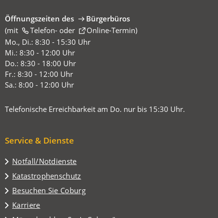
Öffnungszeiten des
Bürgerbüros
(mit
(Öffnet
Telefon-
oder
Online-Termin
)
in
Mo., Di.: 8:30 - 15:30 Uhr
einem
Mi.: 8:30 - 12:00 Uhr
neuen
Do.: 8:30 - 18:00 Uhr
Tab)
Fr.: 8:30 - 12:00 Uhr
Sa.: 8:00 - 12:00 Uhr
Telefonische Erreichbarkeit am Do. nur bis 15:30 Uhr.
Service & Dienste
Notfall/Notdienste
Katastrophenschutz
(Öffnet
Besuchen Sie Coburg
in
Karriere
einem