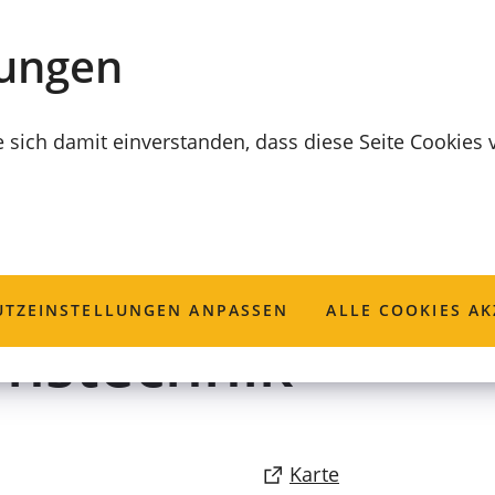
lungen
e sich damit einverstanden, dass diese Seite Cookies
mations- und
TZ­EINSTELLUNGEN ANPASSEN
ALLE COOKIES AK
nstechnik
(Öffnet
Karte