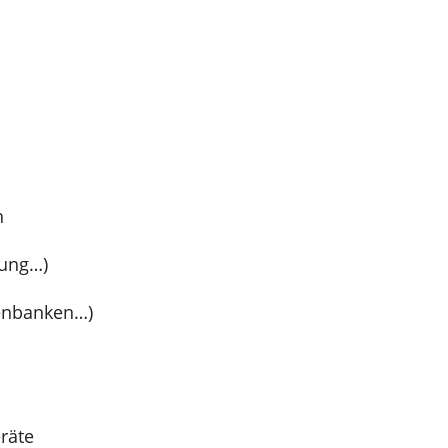
n
lung…)
tenbanken…)
räte