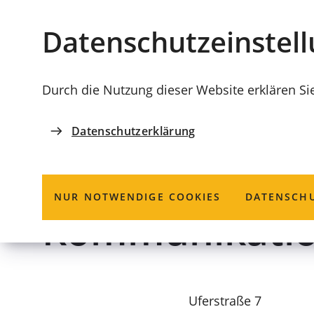
Stadt
INHALT ANSPRINGEN
Datenschutz­einstel
Coburg
Durch die Nutzung dieser Website erklären Si
Datenschutzerklärung
REFERAT 4 - RESSOURCENREFERAT
Amt für Infor
NUR NOTWENDIGE COOKIES
DATENSCHU
Kommunikatio
Uferstraße 7