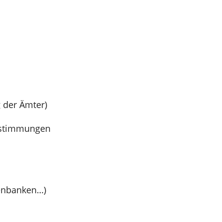
 der Ämter)
estimmungen
tenbanken…)