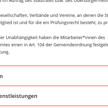
d im Auftrag des Stadtrates bzw. des Oberbürgermeiste
sellschaften, Verbände und Vereine, an denen die St
tglied ist und für die ein Prüfungsrecht besteht, zu p
er Unabhängigkeit haben die Mitarbeiter*innen des
tes einen in Art. 104 der Gemeindeordnung festgel
tung.
en
enstleistungen