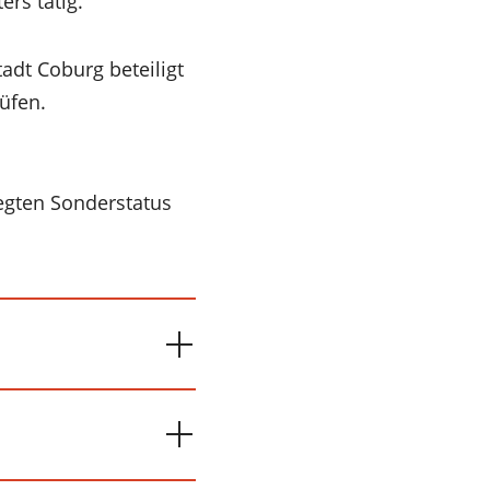
rs tätig.
adt Coburg beteiligt
rüfen.
egten Sonderstatus