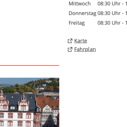
Mittwoch
08:30 Uhr - 
Donnerstag
08:30 Uhr - 
Freitag
08:30 Uhr - 
(Öffnet
Karte
in
(Öffnet
Fahrplan
einem
in
neuen
einem
Tab)
neuen
Tab)