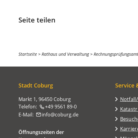
Seite teilen
Sie
Startseite
Rathaus und Verwaltung
Rechnungsprüfungsam
befinden
sich
hier:
Stadt Coburg
Service 
Markt 1, 96450 Coburg
Notfall
Telefon:
+49 9561 89-0
Katast
E-Mail:
info
coburg
de
(Öffnet
Besuch
in
Karrier
Öffnungszeiten der
einem