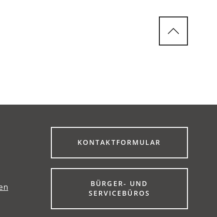
(ÖFFNET
KONTAKTFORMULAR
IN
EINEM
NEUEN
TAB)
BÜRGER- UND
gen
(ÖFFNET
SERVICEBÜROS
IN
EINEM