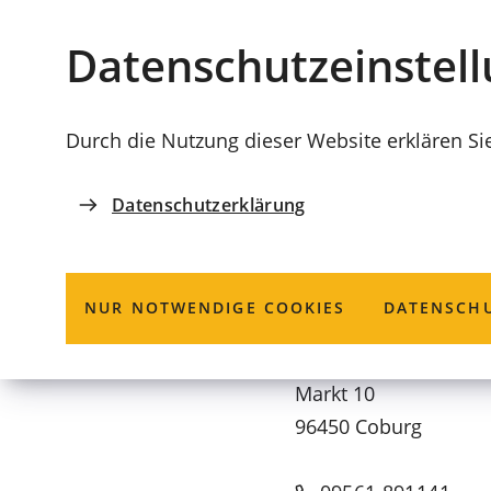
Stadt
INHALT ANSPRINGEN
Datenschutz­einstel
Coburg
Durch die Nutzung dieser Website erklären Si
Datenschutzerklärung
STADT COBURG
Rechnungsprü
NUR NOTWENDIGE COOKIES
DATENSCHU
Markt 10
96450 Coburg