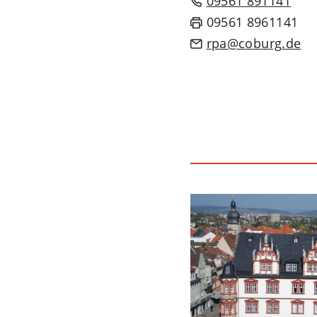
09561 891141
09561 8961141
rpa
coburg
de