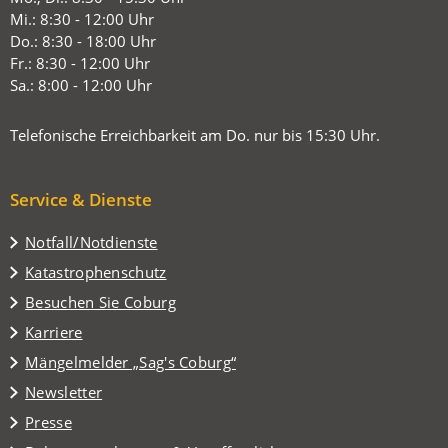
einem
Mi.: 8:30 - 12:00 Uhr
neuen
Do.: 8:30 - 18:00 Uhr
Tab)
Fr.: 8:30 - 12:00 Uhr
Sa.: 8:00 - 12:00 Uhr
Telefonische Erreichbarkeit am Do. nur bis 15:30 Uhr.
Service & Dienste
Notfall/Notdienste
Katastrophenschutz
(Öffnet
Besuchen Sie Coburg
in
Karriere
einem
(Öffnet
Mängelmelder „Sag's Coburg“
neuen
in
Tab)
Newsletter
einem
Presse
neuen