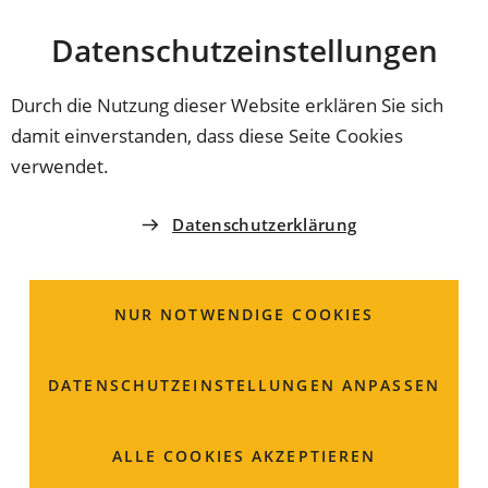
Stadt
INHALT ANSPRINGEN
Datenschutz­einstellungen
Coburg
Durch die Nutzung dieser Website erklären Sie sich
damit einverstanden, dass diese Seite Cookies
AMT FÜR JUGEND UND FAMILIE
verwendet.
Frau
Ramona
Müller
Datenschutzerklärung
Allgemeiner Sozialer Dienst -
Bezirke 3 und 6 (L-Z)
NUR NOTWENDIGE COOKIES
Steingasse 18
DATENSCHUTZ­EINSTELLUNGEN ANPASSEN
96450 Coburg
Raum: E 16
ALLE COOKIES AKZEPTIEREN