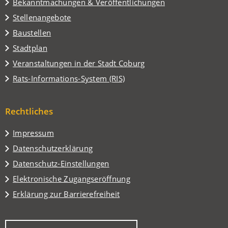
Tab)
Bekanntmachungen & Veröffentlichungen
Stellenangebote
Baustellen
(Öffnet
Stadtplan
in
(Öffnet
Veranstaltungen in der Stadt Coburg
einem
in
(Öffnet
Rats-Informations-System (RIS)
neuen
einem
in
Tab)
neuen
einem
Tab)
Rechtliches
neuen
Tab)
Impressum
Datenschutzerklärung
Datenschutz-Einstellungen
Elektronische Zugangseröffnung
Erklärung zur Barrierefreiheit