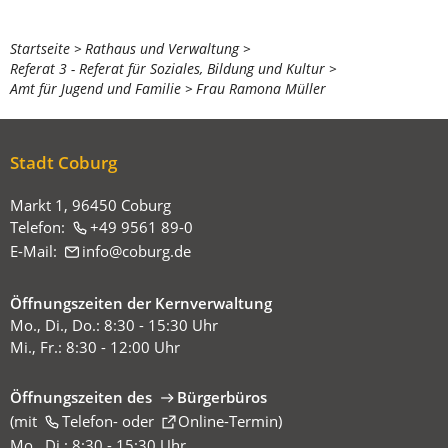
Sie
Startseite
Rathaus und Verwaltung
Referat 3 - Referat für Soziales, Bildung und Kultur
befinden
Amt für Jugend und Familie
Frau Ramona Müller
sich
hier:
Stadt Coburg
Markt 1, 96450 Coburg
Telefon:
+49 9561 89-0
E-Mail:
info
coburg
de
Öffnungszeiten der Kernverwaltung
Mo., Di., Do.: 8:30 - 15:30 Uhr
Mi., Fr.: 8:30 - 12:00 Uhr
Öffnungszeiten des
Bürgerbüros
(mit
(Öffnet
Telefon-
oder
Online-Termin
)
in
Mo., Di.: 8:30 - 15:30 Uhr