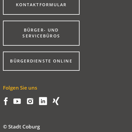
(ÖFFNET
KONTAKTFORMULAR
IN
EINEM
NEUEN
TAB)
BÜRGER- UND
(ÖFFNET
SERVICEBÜROS
IN
EINEM
NEUEN
TAB)
(ÖFFNET
BÜRGERDIENSTE ONLINE
IN
EINEM
NEUEN
TAB)
Folgen Sie uns
© Stadt Coburg