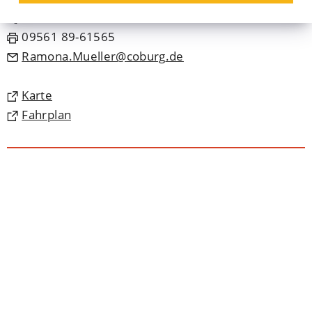
09561 89-1565
09561 89-61565
Ramona.Mueller
coburg
de
(Öffnet
Karte
in
(Öffnet
Fahrplan
einem
in
neuen
einem
Tab)
neuen
Tab)