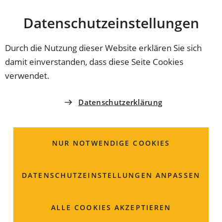
Stadt
INHALT ANSPRINGEN
Datenschutz­einstellungen
Coburg
Durch die Nutzung dieser Website erklären Sie sich
damit einverstanden, dass diese Seite Cookies
AMT FÜR JUGEND UND FAMILIE
verwendet.
Allgemeiner Sozialer
Datenschutzerklärung
Dienst (ASD)
NUR NOTWENDIGE COOKIES
Der Allgemeine Soziale Dienst (ASD) ist ein Kernstück
behördlicher Angebote der Kommunen und dient zur
Unterstützung und Entlastung von Familien,
DATENSCHUTZ­EINSTELLUNGEN ANPASSEN
Minderjährigen oder Alleinstehenden.
ALLE COOKIES AKZEPTIEREN
Steingasse 18