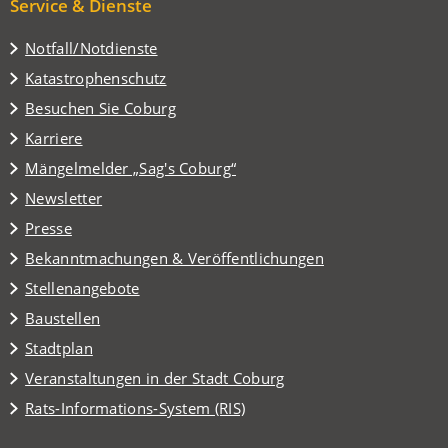
Service & Dienste
Notfall/Notdienste
Katastrophenschutz
(Öffnet
Besuchen Sie Coburg
in
Karriere
einem
(Öffnet
Mängelmelder „Sag's Coburg“
neuen
in
Tab)
Newsletter
einem
Presse
neuen
Tab)
Bekanntmachungen & Veröffentlichungen
Stellenangebote
Baustellen
(Öffnet
Stadtplan
in
(Öffnet
Veranstaltungen in der Stadt Coburg
einem
in
(Öffnet
Rats-Informations-System (RIS)
neuen
einem
in
Tab)
neuen