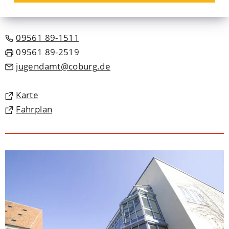
96450 Coburg
09561 89-1511
09561 89-2519
jugendamt
coburg
de
(Öffnet
Karte
in
(Öffnet
Fahrplan
einem
in
neuen
einem
Tab)
neuen
Tab)