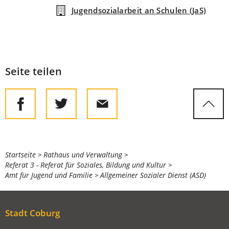
Jugendsozialarbeit an Schulen (JaS)
Seite teilen
Sie
Startseite
Rathaus und Verwaltung
Referat 3 - Referat für Soziales, Bildung und Kultur
befinden
Amt für Jugend und Familie
Allgemeiner Sozialer Dienst (ASD)
sich
hier:
Stadt Coburg