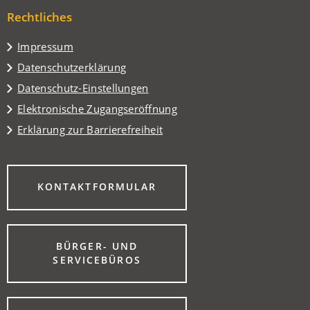
einem
Tab)
Rechtliches
neuen
Tab)
Impressum
Datenschutzerklärung
Datenschutz-Einstellungen
Elektronische Zugangseröffnung
Erklärung zur Barrierefreiheit
(ÖFFNET
KONTAKTFORMULAR
IN
EINEM
NEUEN
TAB)
BÜRGER- UND
(ÖFFNET
SERVICEBÜROS
IN
EINEM
NEUEN