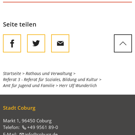
Seite teilen
Sie
Startseite
Rathaus und Verwaltung
Referat 3 - Referat für Soziales, Bildung und Kultur
befinden
Amt für Jugend und Familie
Herr Ulf Wunderlich
sich
hier:
Stadt Coburg
Markt 1, 96450 Coburg
Telefon:
+49 9561 89-0
E-Mail:
info
coburg
de