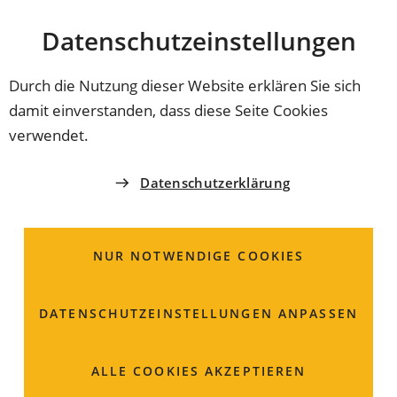
Stadt
INHALT ANSPRINGEN
Datenschutz­einstellungen
Coburg
Durch die Nutzung dieser Website erklären Sie sich
damit einverstanden, dass diese Seite Cookies
AMT FÜR JUGEND UND FAMILIE
verwendet.
Herr
Ulf
Wunderlich
Datenschutzerklärung
Allgemeiner Sozialer Dienst -
Bezirk 1
NUR NOTWENDIGE COOKIES
Steingasse 18
DATENSCHUTZ­EINSTELLUNGEN ANPASSEN
96450 Coburg
Raum: 124
ALLE COOKIES AKZEPTIEREN