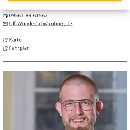
09561 89-1562
09561 89-61562
Ulf.Wunderlich
coburg
de
(Öffnet
Karte
in
(Öffnet
Fahrplan
einem
in
neuen
einem
Tab)
neuen
Tab)