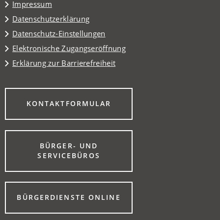
Impressum
Datenschutzerklärung
Datenschutz-Einstellungen
Elektronische Zugangseröffnung
Erklärung zur Barrierefreiheit
(ÖFFNET
KONTAKTFORMULAR
IN
EINEM
NEUEN
TAB)
BÜRGER- UND
(ÖFFNET
SERVICEBÜROS
IN
EINEM
NEUEN
TAB)
(ÖFFNET
BÜRGERDIENSTE ONLINE
IN
EINEM