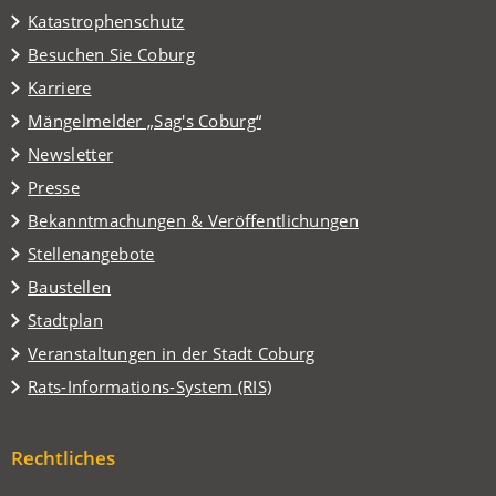
Katastrophenschutz
(Öffnet
Besuchen Sie Coburg
in
Karriere
einem
(Öffnet
Mängelmelder „Sag's Coburg“
neuen
in
Tab)
Newsletter
einem
Presse
neuen
Tab)
Bekanntmachungen & Veröffentlichungen
Stellenangebote
Baustellen
(Öffnet
Stadtplan
in
(Öffnet
Veranstaltungen in der Stadt Coburg
einem
in
(Öffnet
Rats-Informations-System (RIS)
neuen
einem
in
Tab)
neuen
einem
Tab)
Rechtliches
neuen
Tab)