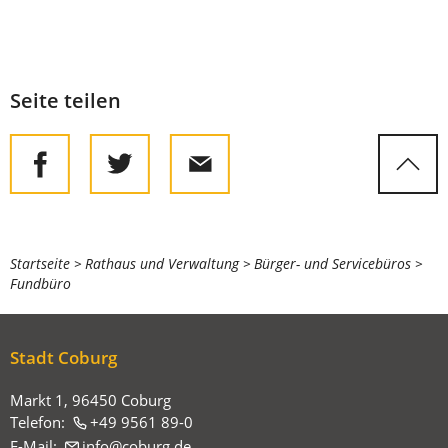
Seite teilen
Sie
Startseite
Rathaus und Verwaltung
Bürger- und Servicebüros
Fundbüro
befinden
sich
hier:
Stadt Coburg
Markt 1, 96450 Coburg
Telefon:
+49 9561 89-0
E-Mail:
info
coburg
de