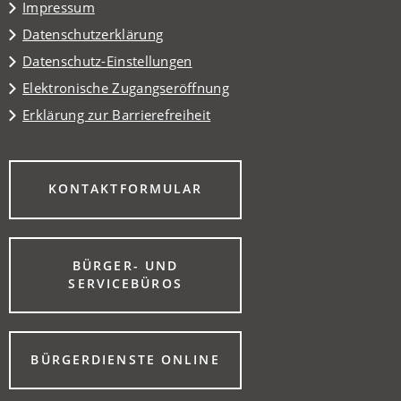
Impressum
Datenschutzerklärung
Datenschutz-Einstellungen
Elektronische Zugangseröffnung
Erklärung zur Barrierefreiheit
(ÖFFNET
KONTAKTFORMULAR
IN
EINEM
NEUEN
TAB)
BÜRGER- UND
(ÖFFNET
SERVICEBÜROS
IN
EINEM
NEUEN
TAB)
(ÖFFNET
BÜRGERDIENSTE ONLINE
IN
EINEM