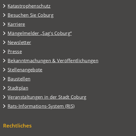
Katastrophenschutz
(Öffnet
Besuchen Sie Coburg
in
Karriere
einem
(Öffnet
Mängelmelder „Sag's Coburg“
neuen
in
Tab)
Newsletter
einem
Presse
neuen
Tab)
Bekanntmachungen & Veröffentlichungen
Stellenangebote
Baustellen
(Öffnet
Stadtplan
in
(Öffnet
Veranstaltungen in der Stadt Coburg
einem
in
(Öffnet
Rats-Informations-System (RIS)
neuen
einem
in
Tab)
neuen
einem
Tab)
Rechtliches
neuen
Tab)