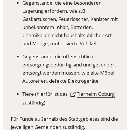
Gegenstände, die eine besonderen
Lagerung erfordern, wie z.B.
Gaskartuschen, Feuerlöscher, Kanister mit
unbekanntem Inhalt, Batterien,
Chemikalien nicht haushaltsüblicher Art
und Menge, motorisierte Vehikel
Gegenstände, die offensichtlich
entsorgungsbedürftig sind und gesondert
entsorgt werden müssen, wie alte Möbel,
Autoreifen, defekte Elektrogeräte
(Öffnet
Tiere (hierfür ist das
Tierheim Coburg
in
zuständig)
einem
neuen
Für Funde außerhalb des Stadtgebietes sind die
Tab)
jeweiligen Gemeinden zuständig.