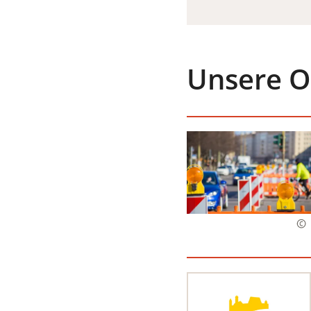
EINEM
NEUEN
TAB)
Unsere O