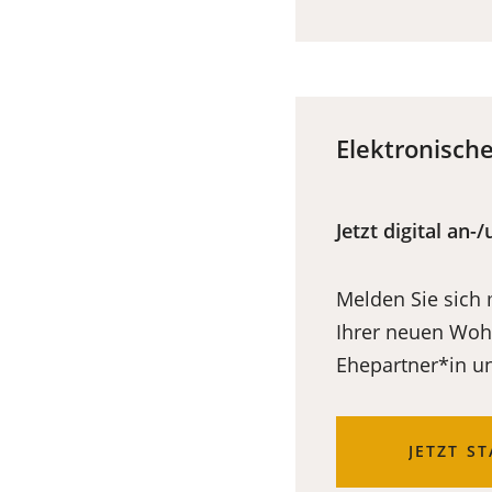
EINEM
NEUEN
TAB)
Elektronisc
Jetzt digital an
Melden Sie sich
Ihrer neuen Wohn
Ehepartner*in u
(ÖFFNET
JETZT S
IN