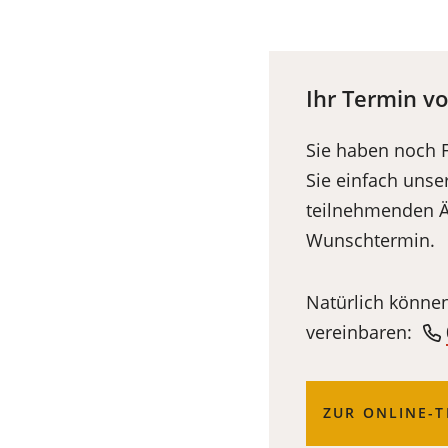
in
einem
neuen
Ihr Termin v
Tab)
Sie haben noch 
Sie einfach unse
teilnehmenden Äm
Wunschtermin.
Natürlich können
vereinbaren:
(ÖFFNET
ZUR ONLINE-
IN