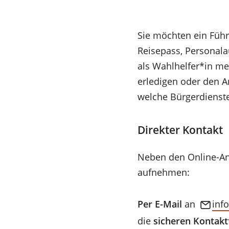
Sie möchten ein Füh
Reisepass, Personala
als Wahlhelfer*in m
erledigen oder den An
welche Bürgerdienste 
Direkter Kontakt
Neben den Online-Ant
aufnehmen:
Per E-Mail
an
inf
(Öffnet
die
sicheren Kontak