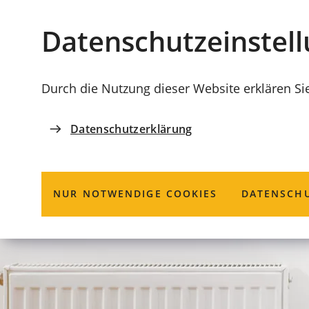
Stadt
INHALT ANSPRINGEN
Datenschutz­einstel
Coburg
Durch die Nutzung dieser Website erklären Si
Datenschutzerklärung
NUR NOTWENDIGE COOKIES
DATENSCHU