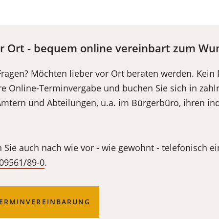
or Ort - bequem online vereinbart zum W
Fragen? Möchten lieber vor Ort beraten werden. Kein
re Online-Terminvergabe und buchen Sie sich in zahlr
tern und Abteilungen, u.a. im Bürgerbüro, ihren ind
 Sie auch nach wie vor - wie gewohnt - telefonisch e
09561/89-0
.
TERMINVEREINBARUNG