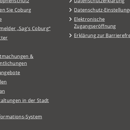
rophenschutz
Datenschutzerklärung
en Sie Coburg
Datenschutz-Einstellun
e
Elektronische
Zugangseröffnung
melder „Sag's Coburg“
Erklärung zur Barrierefre
tter
tmachungen &
entlichungen
nangebote
len
lan
altungen in der Stadt
nformations-System