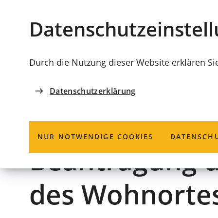
Stadt
INHALT ANSPRINGEN
Datenschutz­einstel
Coburg
Durch die Nutzung dieser Website erklären Si
Datenschutzerklärung
EINWOHNERAMT
Personalauswei
NUR NOTWENDIGE COOKIES
DATENSCHU
Beantragung d
des Wohnorte