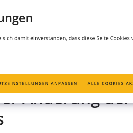
lungen
e sich damit einverstanden, dass diese Seite Cookies
s, Reisepass und
TZ­EINSTELLUNGEN ANPASSEN
ALLE COOKIES AK
er Änderung der 
s