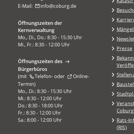
Katast
E-Mail:
info
coburg
de
(Öffnet
Besuch
in
Karrier
Öffnungszeiten der
einem
(Öffnet
Mängel
Kernverwaltung
neuen
in
Mo., Di., Do.: 8:30 - 15:30 Uhr
Tab)
Newsle
einem
Mi., Fr.: 8:30 - 12:00 Uhr
Presse
neuen
Tab)
Bekann
Öffnungszeiten des
Veröff
Bürgerbüros
Stelle
(mit
Telefon-
oder
Online-
Termin
(Öffnet
)
Baustel
in
Mo., Di.: 8:30 - 15:30 Uhr
(Öffnet
Stadtp
einem
Mi.: 8:30 - 12:00 Uhr
in
Veranst
neuen
Do.: 8:30 - 18:00 Uhr
einem
(Öffnet
Coburg
Tab)
Fr.: 8:30 - 12:00 Uhr
neuen
in
Sa.: 8:00 - 12:00 Uhr
Rats-I
Tab)
einem
(Öffnet
(RIS)
neuen