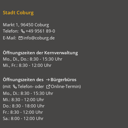
hier:
Stadt Coburg
Markt 1, 96450 Coburg
Telefon:
+49 9561 89-0
E-Mail:
info
coburg
de
Öffnungszeiten der Kernverwaltung
Mo., Di., Do.: 8:30 - 15:30 Uhr
Mi., Fr.: 8:30 - 12:00 Uhr
Öffnungszeiten des
Bürgerbüros
(mit
(Öffnet
Telefon-
oder
Online-Termin
)
in
Mo., Di.: 8:30 - 15:30 Uhr
einem
Mi.: 8:30 - 12:00 Uhr
neuen
Do.: 8:30 - 18:00 Uhr
Tab)
Fr.: 8:30 - 12:00 Uhr
Sa.: 8:00 - 12:00 Uhr