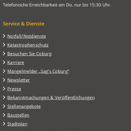
Telefonische Erreichbarkeit am Do. nur bis 15:30 Uhr.
Service & Dienste
Notfall/Notdienste
Katastrophenschutz
(Öffnet
Besuchen Sie Coburg
in
Karriere
einem
(Öffnet
Mängelmelder „Sag's Coburg“
neuen
in
Tab)
Newsletter
einem
Presse
neuen
Tab)
Bekanntmachungen & Veröffentlichungen
Stellenangebote
Baustellen
(Öffnet
Stadtplan
in