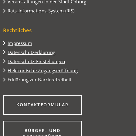
(Öffnet
Veranstaltungen in der Stadt Coburg
einem
in
(Öffnet
Rats-Informations-System (RIS)
neuen
einem
in
Tab)
neuen
einem
Tab)
Rechtliches
neuen
Tab)
Impressum
Datenschutzerklärung
Datenschutz-Einstellungen
Elektronische Zugangseröffnung
Erklärung zur Barrierefreiheit
(ÖFFNET
KONTAKTFORMULAR
IN
EINEM
NEUEN
TAB)
BÜRGER- UND