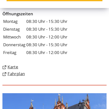
oepnv
coburg
de
Öffnungszeiten
Montag
08:30 Uhr - 15:30 Uhr
Dienstag
08:30 Uhr - 15:30 Uhr
Mittwoch
08:30 Uhr - 12:00 Uhr
Donnerstag
08:30 Uhr - 15:30 Uhr
Freitag
08:30 Uhr - 12:00 Uhr
(Öffnet
Karte
in
(Öffnet
Fahrplan
einem
in
neuen
einem
Tab)
neuen
Tab)