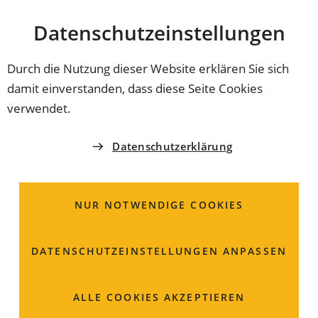
Stadt
INHALT ANSPRINGEN
Datenschutz­einstellungen
Coburg
Durch die Nutzung dieser Website erklären Sie sich
damit einverstanden, dass diese Seite Cookies
REFERAT 4 - RESSOURCENREFERAT
verwendet.
ÖPNV-Beauftragte für
Datenschutzerklärung
Stadt und Landkreis
NUR NOTWENDIGE COOKIES
Markt 10
96450 Coburg
DATENSCHUTZ­EINSTELLUNGEN ANPASSEN
09561 89-1237
09561 89-1209
ALLE COOKIES AKZEPTIEREN