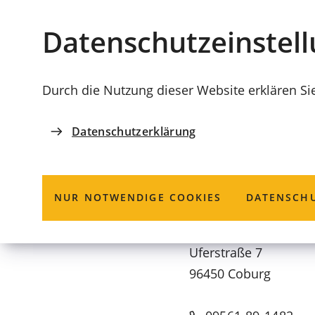
Stadt
INHALT ANSPRINGEN
Datenschutz­einstel
Coburg
Durch die Nutzung dieser Website erklären Si
Datenschutzerklärung
AMT FÜR SCHULEN, KULTUR UND BILDUNG
Städtische S
NUR NOTWENDIGE COOKIES
DATENSCHU
Uferstraße 7
96450 Coburg