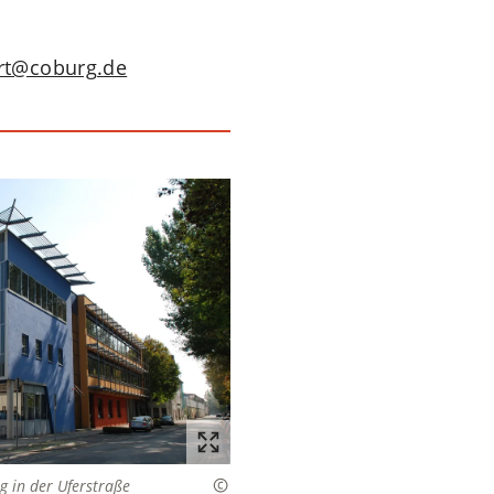
neuen
einem
Tab)
neuen
Tab)
rt
coburg
de
 in der Uferstraße