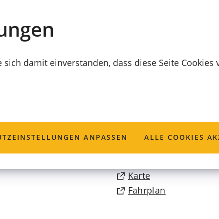
lungen
e sich damit einverstanden, dass diese Seite Cookies
ammlungen
TZ­EINSTELLUNGEN ANPASSEN
ALLE COOKIES AK
(Öffnet
Karte
in
(Öffnet
Fahrplan
einem
in