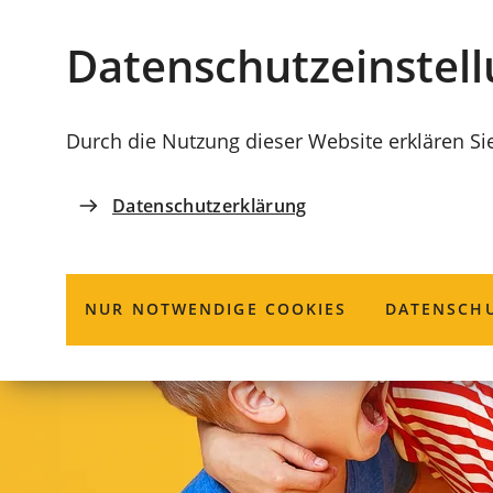
Stadt
INHALT ANSPRINGEN
Datenschutz­einstel
Coburg
Durch die Nutzung dieser Website erklären Si
Datenschutzerklärung
NUR NOTWENDIGE COOKIES
DATENSCHU