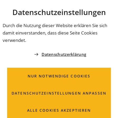
Stadt
INHALT ANSPRINGEN
Datenschutz­einstellungen
Coburg
Durch die Nutzung dieser Website erklären Sie sich
damit einverstanden, dass diese Seite Cookies
EINWOHNERAMT
verwendet.
Bürgerbüro
Datenschutzerklärung
Am Viktoriabrunnen 4
96450 Coburg
NUR NOTWENDIGE COOKIES
09561 89-1111
DATENSCHUTZ­EINSTELLUNGEN ANPASSEN
09561 89-2111
einwohneramt
coburg
de
ALLE COOKIES AKZEPTIEREN