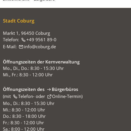
sich
hier:
Stadt Coburg
Markt 1, 96450 Coburg
Telefon:
+49 9561 89-0
E-Mail:
info
coburg
de
Öffnungszeiten der Kernverwaltung
Mo., Di., Do.: 8:30 - 15:30 Uhr
Mi., Fr.: 8:30 - 12:00 Uhr
Öffnungszeiten des
Bürgerbüros
(mit
(Öffnet
Telefon-
oder
Online-Termin
)
in
Mo., Di.: 8:30 - 15:30 Uhr
einem
Mi.: 8:30 - 12:00 Uhr
neuen
Do.: 8:30 - 18:00 Uhr
Tab)
Fr.: 8:30 - 12:00 Uhr
Sa.: 8:00 - 12:00 Uhr