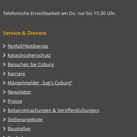
Telefonische Erreichbarkeit am Do. nur bis 15:30 Uhr.
Service & Dienste
Notfall/Notdienste
Katastrophenschutz
(Öffnet
Besuchen Sie Coburg
in
Karriere
einem
(Öffnet
Mängelmelder „Sag's Coburg“
neuen
in
Tab)
Newsletter
einem
Presse
neuen
Tab)
Bekanntmachungen & Veröffentlichungen
Stellenangebote
Baustellen