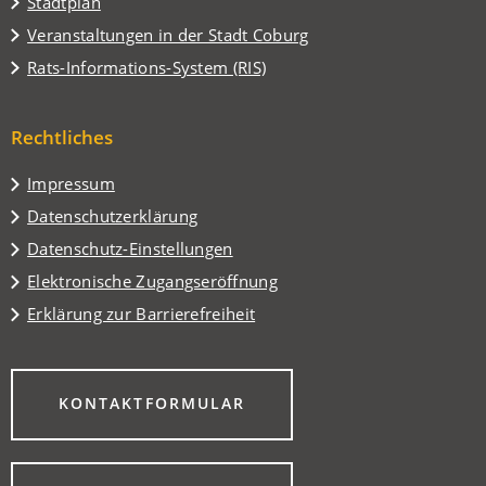
(Öffnet
Stadtplan
in
(Öffnet
Veranstaltungen in der Stadt Coburg
einem
in
(Öffnet
Rats-Informations-System (RIS)
neuen
einem
in
Tab)
neuen
einem
Tab)
Rechtliches
neuen
Tab)
Impressum
Datenschutzerklärung
Datenschutz-Einstellungen
Elektronische Zugangseröffnung
Erklärung zur Barrierefreiheit
(ÖFFNET
KONTAKTFORMULAR
IN
EINEM
NEUEN